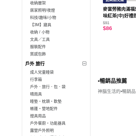
此商品免運
收納層架
麥當勞豬肉滿福
居家照明/夜燈
味紅茶(中)好禮
科技/趣味/小物
$91
【3M】寢具
$86
收納 / 小物
文具／工具
服裝配件
質感包飾
戶外 旅行
成人兒童睡袋
行李箱
▪︎暢銷品推薦
戶外．旅行．包．袋
神腦生活的▪︎暢銷
晴雨具
睡墊‧枕頭‧軟墊
帳篷‧營地配件
燈具用品
戶外餐廚‧功能器具
露營戶外照明