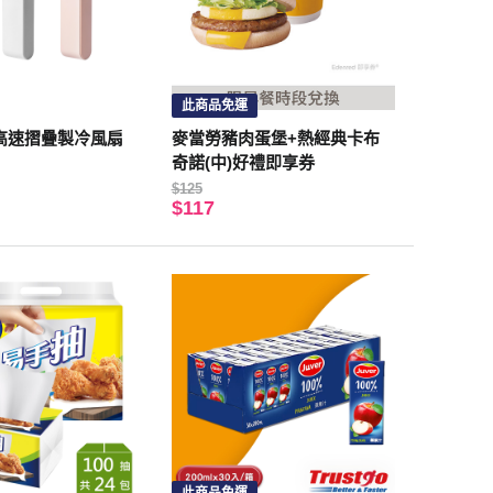
此商品免運
9 高速摺疊製冷風扇
麥當勞豬肉蛋堡+熱經典卡布
奇諾(中)好禮即享券
$125
$117