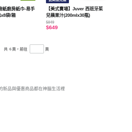
此商品免運
廚紙廚房紙巾-易手
【美式賣場】Juver 西班牙茱
包x8袋/箱
兒蘋果汁(200mlx30瓶)
$849
$649
共
6
頁，前往
頁
薦的新品與優惠商品都在神腦生活裡