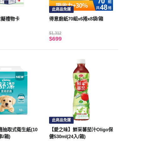
此商品免運
虛擬禮物卡
得意廚紙70組x6捲x8袋/箱
$1,312
$699
此商品免運
抽取式衛生紙(10
【愛之味】鮮采蕃茄汁Oligo保
串/箱)
健530ml(24入/箱)