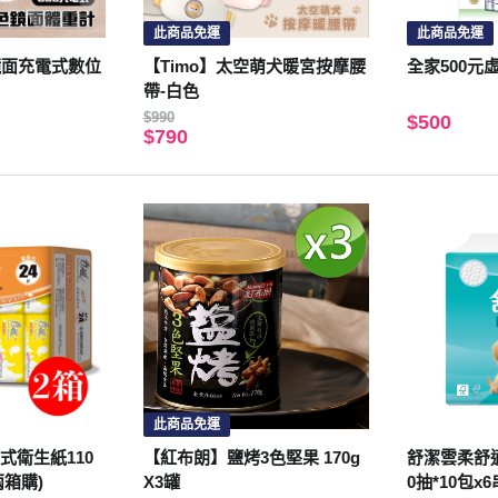
此商品免運
此商品免運
鏡面充電式數位
【Timo】太空萌犬暖宮按摩腰
全家500元
帶-白色
$990
$500
$790
此商品免運
式衛生紙110
【紅布朗】鹽烤3色堅果 170g
舒潔雲柔舒適
兩箱購)
X3罐
0抽*10包x6