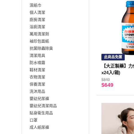
濕紙巾
個人清潔
廚房清潔
浴廁清潔
萬用清潔劑
袖珍包面紙
抗菌除蟲除臭
清潔用具
此商品免運
防水噴霧
【大正製藥】力保
鞋材清潔
x24入/箱)
衣物清潔
$840
保養清潔
$649
洗沐用品
嬰幼兒尿褲
嬰幼兒清潔用品
貼身衛生用品
口罩
成人紙尿褲