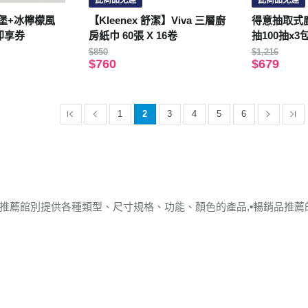
此商品免運
此商品免運
堡+冰檸檬風
【Kleenex 舒潔】Viva 三層廚
得意抽取式
即享券
房紙巾 60張 X 16卷
抽100抽x3
$850
$1,216
$760
$679
1
2
3
4
5
6
品推薦館別提供各種類型、尺寸規格、功能、顏色的產品,▪︎暢銷品推