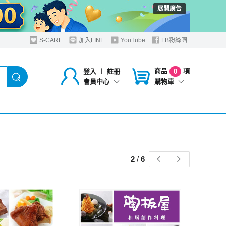
展開廣告
S-CARE
加入LINE
YouTube
FB粉絲團
商品
項
登入
︱
註冊
0
購物車
會員中心
2
/
6