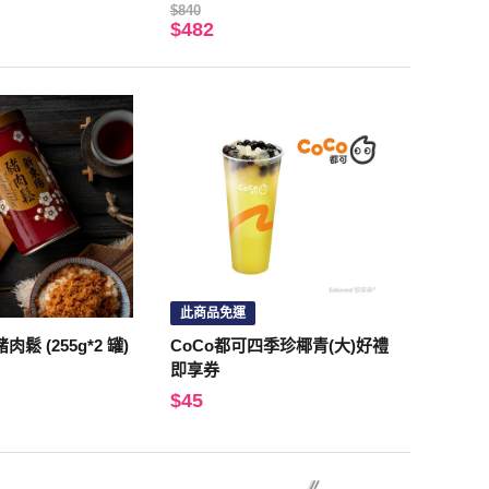
$840
$482
此商品免運
鬆 (255g*2 罐)
CoCo都可四季珍椰青(大)好禮
即享券
$45