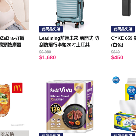
此商品免運
此商品免運
ZeBra-好肩
Leadming前進未來 前開式 防
CYKE 65
肌肩頸按摩器
刮防爆行李箱20吋土耳其
(白色)
$6,980
$849
$1,680
$450