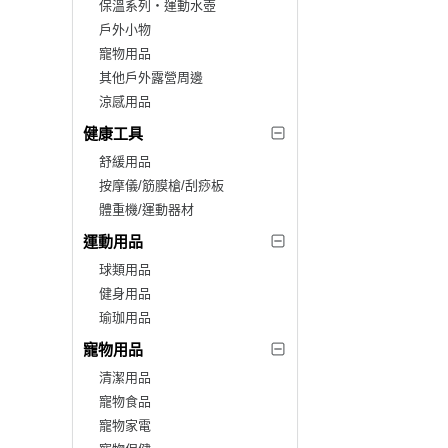
保溫系列‧運動水壺
戶外小物
寵物用品
其他戶外露營周邊
涼感用品
健康工具
舒緩用品
按摩儀/筋膜槍/刮痧板
體重機/運動器材
運動用品
球類用品
健身用品
瑜珈用品
寵物用品
清潔用品
寵物食品
寵物家電