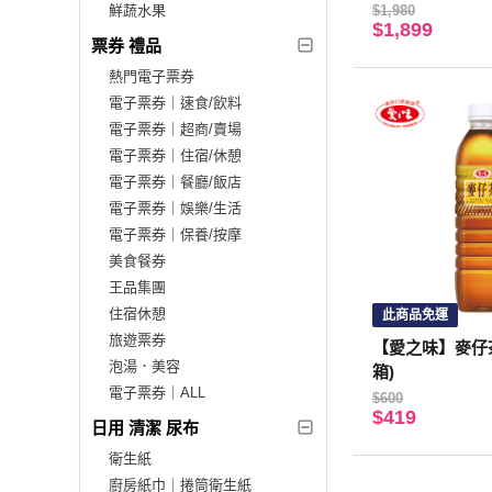
鮮蔬水果
$1,980
$1,899
票券 禮品
熱門電子票券
電子票券｜速食/飲料
電子票券｜超商/賣場
電子票券｜住宿/休憩
電子票券｜餐廳/飯店
電子票券｜娛樂/生活
電子票券｜保養/按摩
美食餐券
王品集團
住宿休憩
此商品免運
旅遊票券
【愛之味】麥仔茶5
泡湯．美容
箱)
電子票券｜ALL
$600
$419
日用 清潔 尿布
衛生紙
廚房紙巾｜捲筒衛生紙