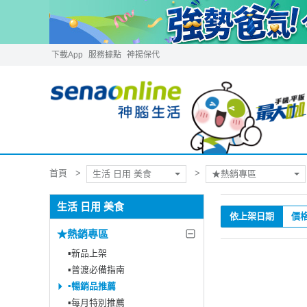
下載App
服務據點
神揚保代
首頁
生活 日用 美食
★熱銷專區
生活 日用 美食
依上架日期
價
★熱銷專區
▪︎新品上架
▪︎普渡必備指南
▪︎暢銷品推薦
▪︎每月特別推薦