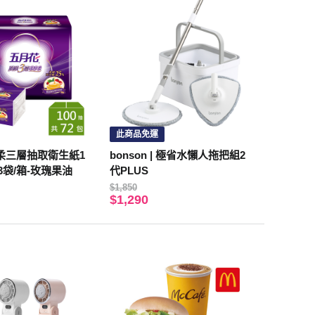
此商品免運
柔三層抽取衛生紙1
bonson | 極省水懶人拖把組2
x3袋/箱-玫瑰果油
代PLUS
$1,850
$1,290