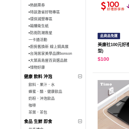
▪︎熱銷票券
▪︎特談激省好物專區
▪︎環保減塑專區
▪︎箱購衛生紙
▪︎防雨防潮救星
此商品免運
一卡通活動
美廉社100元好
▪︎廚房舊換新 線上鍋具展
型)
▪︎台灣居家美學品牌bonson
$100
▪︎大葉高島屋百貨選品館
▪︎惜物好康
健康 飲料 沖泡
飲料．果汁．水
蜂蜜．醋．健康飲品
奶粉．沖泡飲品
咖啡
茶葉．茶包
食品 生鮮 即食