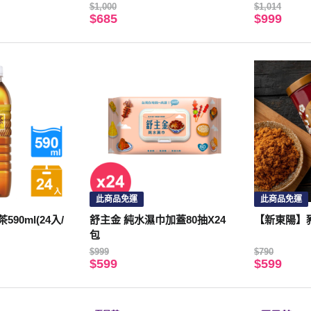
$1,000
$1,014
$685
$999
此商品免運
此商品免運
90ml(24入/
舒主金 純水濕巾加蓋80抽X24
【新東陽】豬肉
包
$999
$790
$599
$599