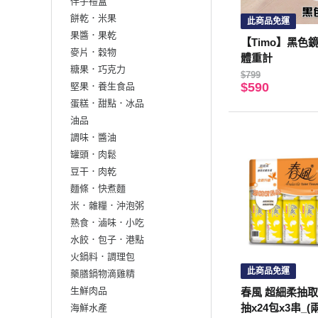
伴手禮盒
餅乾．米果
此商品免運
果醬．果乾
【Timo】黑色
麥片．穀物
體重計
糖果．巧克力
$799
$590
堅果．養生食品
蛋糕．甜點．冰品
油品
調味．醬油
罐頭．肉鬆
豆干．肉乾
麵條．快煮麵
米．雜糧．沖泡粥
熟食．滷味．小吃
水餃．包子．港點
火鍋料．調理包
此商品免運
藥膳鍋物滴雞精
生鮮肉品
春風 超細柔抽取
抽x24包x3串_(
海鮮水產