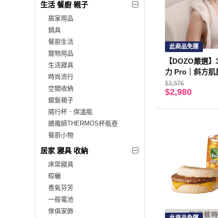
生活 餐廚 親子
居家用品
鍋具
餐廚生活
此商品免運
寵物用品
【DOZO嚴選】3
生活寢具
力 Pro｜斜方
時尚流行
$3,576
空間收納
$2,980
銀髮親子
隨行杯．保溫瓶
膳魔師THERMOS杯瓶壺
餐廚小物
居家 寢具 收納
床架寢具
晾曬
香氣芬芳
一般電池
傢俱家飾