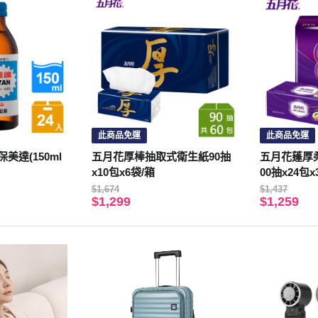
此商品免運
此商品免運
美達(150ml
五月花厚棒抽取式衛生紙90抽
五月花蓬厚
x10包x6袋/箱
00抽x24包
$1,674
$1,437
$1,299
$1,259