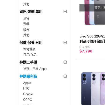
其他
售完，
資訊 遊戲 車用
筆電
遊戲
螢幕
其他
vivo V60 12G
利品 6個月保固
保健 保養 日用
$17,990
保健食品
$7,790
日用/食品
神選二手機
神選二手機-Apple
神選福利品
Apple
HTC
Google
OPPO