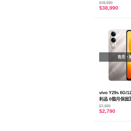
固】
$49,990
$38,990
售完，
vivo Y29s 6G
利品 6個月保固
$7,990
$2,790