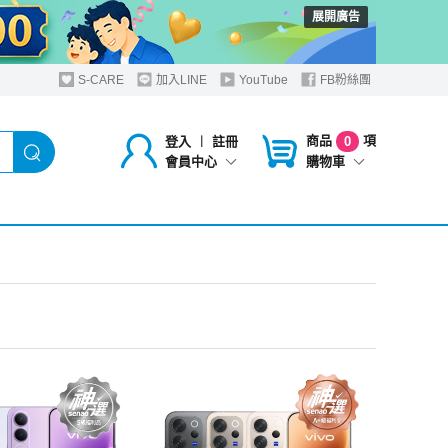
展開廣告
S-CARE
加入LINE
YouTube
FB粉絲團
商品
項
登入
︱
註冊
0
購物車
會員中心