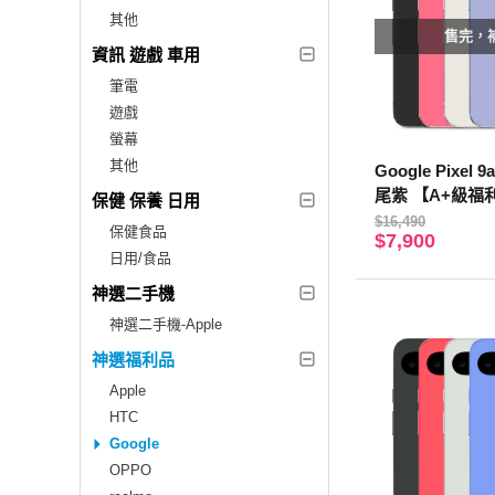
其他
售完，
資訊 遊戲 車用
筆電
遊戲
螢幕
其他
Google Pixel 9
尾紫 【A+級福
保健 保養 日用
固】
$16,490
保健食品
$7,900
日用/食品
神選二手機
神選二手機-Apple
神選福利品
Apple
HTC
Google
OPPO