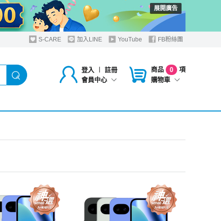
展開廣告
S-CARE
加入LINE
YouTube
FB粉絲團
商品
項
登入
︱
註冊
0
購物車
會員中心