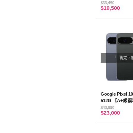
$33,490
$19,500
售完，
Google Pixel 1
512G 【A+級
固】
$43,990
$23,000