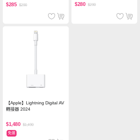
$280
$285
$290
$290
【Apple】Lightning Digital AV
轉接器 2024
$1,480
$1,490
免運