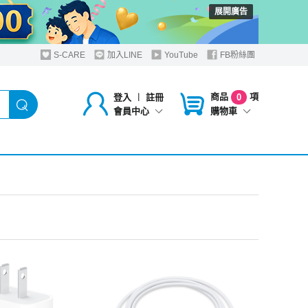
展開廣告
S-CARE
加入LINE
YouTube
FB粉絲團
商品
項
登入
︱
註冊
0
購物車
會員中心