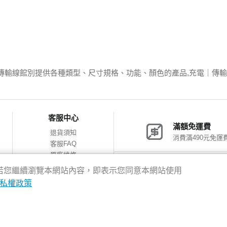
傳輸線館別提供各種類型、尺寸規格、功能、顏色的產品,充電｜傳
客服中心
滿額免運費
退貨須知
消費滿490元免運
客服FAQ
原廠維修
網購包裝減量
神腦會員福利
驗，若您繼續瀏覽本網站內容，即表示您同意本網站使用
會員獨享優惠
私權政策
8新北市新店區中正路531號2樓