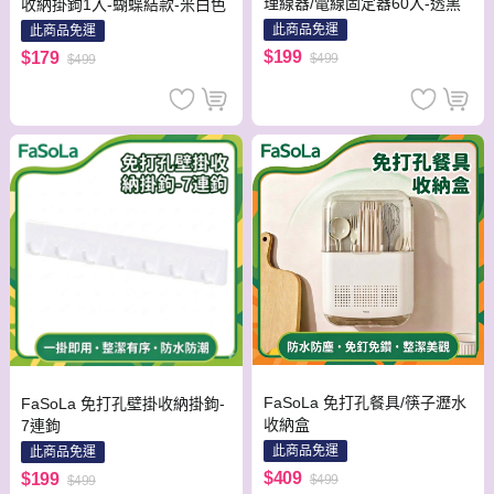
理線器/電線固定器60入-透黑
收納掛鉤1入-蝴蝶結款-米白色
此商品免運
此商品免運
$199
$179
$499
$499
FaSoLa 免打孔餐具/筷子瀝水
FaSoLa 免打孔壁掛收納掛鉤-
收納盒
7連鉤
此商品免運
此商品免運
$409
$199
$499
$499