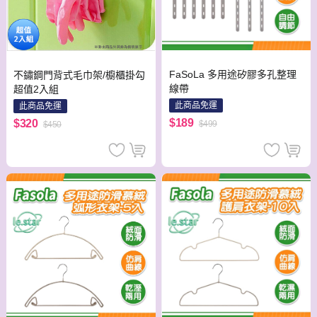
FaSoLa 多用途矽膠多孔整理
不鏽鋼門背式毛巾架/櫥櫃掛勾
線帶
超值2入組
此商品免運
此商品免運
$189
$320
$499
$450