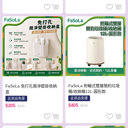
FaSoLa 附輪式雙層簡約垃圾
FaSoLa 免打孔簡淨壁掛收納
桶/收納桶12L-圓形款
盒
此商品免運
此商品免運
$405
$205
$999
$499