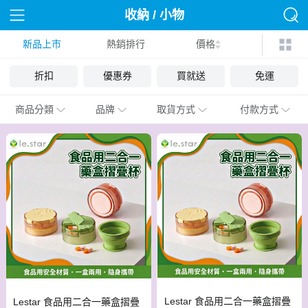
收納 / 小物
新品上市
熱銷排行
價格
折扣
優惠券
買就送
免運
商品分類
品牌
取貨方式
付款方式
Lestar 食品用二合一藥盒摺疊
Lestar 食品用二合一藥盒摺疊