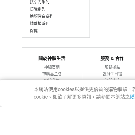
抗引力系列
防曬系列
煥顏瀅白系列
精華棒系列
保健
關於神腦生活
服務 & 合作
神腦官網
服務據點
神腦基金會
會員生日禮
關於我們
訂單查詢
會員服務條款
合作提案
本網站使用cookies以提供更優質的購物體
隱私權政策
cookie。如欲了解更多資訊，請參閱本網站之
隱
網站導覽
神腦國際企業股份有限公司 統編：12228473 地址：台灣2314
客服專線：02-8978-6068 週一~週五 09:00~18:00
Copyright@2016 SENAO INTERNATIONAL CO.,LTD