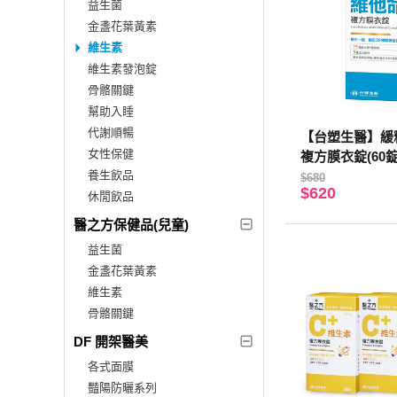
益生菌
金盞花葉黃素
維生素
維生素發泡錠
骨骼關鍵
幫助入睡
代謝順暢
【台塑生醫】緩
女性保健
複方膜衣錠(60錠
養生飲品
$680
$620
休閒飲品
醫之方保健品(兒童)
益生菌
金盞花葉黃素
維生素
骨骼關鍵
DF 開架醫美
各式面膜
豔陽防曬系列