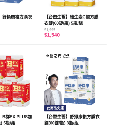
】舒攝康複方膜衣
【台塑生醫】維生素C複方膜
衣錠(60錠/瓶) 5瓶/組
$1,995
$1,540
此商品免運
B群EX PLUS加
【台塑生醫】舒攝康複方膜衣
) 5瓶/組
錠(60錠/瓶) 3瓶/組