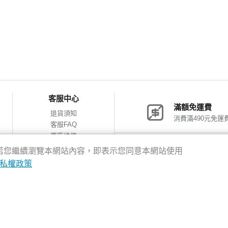
客服中心
滿額免運費
退貨須知
消費滿490元免運
客服FAQ
原廠維修
網購包裝減量
神腦會員福利
驗，若您繼續瀏覽本網站內容，即表示您同意本網站使用
會員獨享優惠
私權政策
8新北市新店區中正路531號2樓