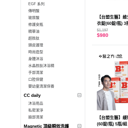
EGF 系列
傳明酸
【台塑生醫】維
玻尿酸
衣錠(60錠/瓶) 3
修護安瓶
$1,197
精華油
$980
超胜肽
頭皮護理
時尚造型
身體沐浴
水晶胜肽沐浴精
手部清潔
口腔保健
嬰幼童清潔保養
CC daily
沐浴用品
私密潔淨
臉部清潔
【台塑生醫】緩
(60錠/瓶) 5瓶/組
Magnetic 頂級瞬效洗護