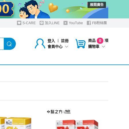
展開廣告
S-CARE
加入LINE
YouTube
FB粉絲團
商品
項
登入
︱
註冊
0
購物車
會員中心