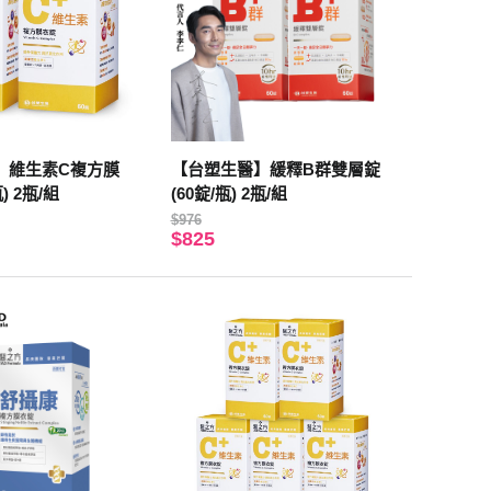
】維生素C複方膜
【台塑生醫】緩釋B群雙層錠
) 2瓶/組
(60錠/瓶) 2瓶/組
$976
$825