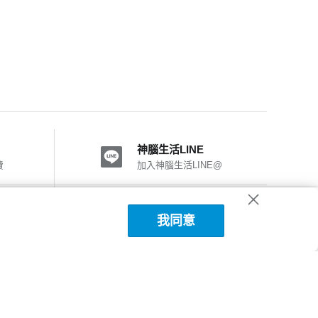
神腦生活LINE
費
加入神腦生活LINE@
神腦國際粉絲團
我同意
加入FB粉絲團
神腦生活APP下載
詳細說明