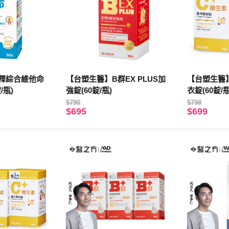
釋綜合維他命
【台塑生醫】B群EX PLUS加
【台塑生醫
/瓶)
強錠(60錠/瓶)
衣錠(60錠/瓶
$790
$798
$695
$699