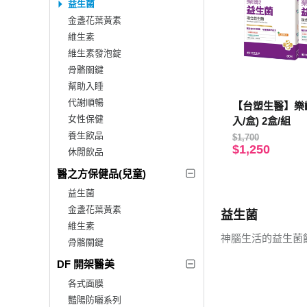
益生菌
金盞花葉黃素
維生素
維生素發泡錠
骨骼關鍵
幫助入睡
代謝順暢
【台塑生醫】樂齡
女性保健
入/盒) 2盒/組
養生飲品
$1,700
$1,250
休閒飲品
醫之方保健品(兒童)
益生菌
金盞花葉黃素
益生菌
維生素
神腦生活的益生菌
骨骼關鍵
DF 開架醫美
各式面膜
豔陽防曬系列