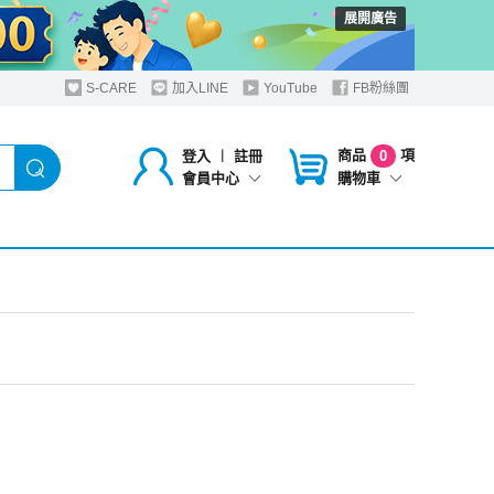
展開廣告
S-CARE
加入LINE
YouTube
FB粉絲團
商品
項
登入
︱
註冊
0
購物車
會員中心