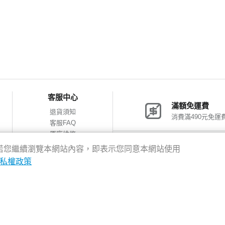
客服中心
滿額免運費
退貨須知
消費滿490元免運
客服FAQ
原廠維修
網購包裝減量
神腦會員福利
驗，若您繼續瀏覽本網站內容，即表示您同意本網站使用
會員獨享優惠
私權政策
8新北市新店區中正路531號2樓