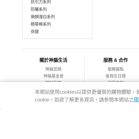
抗引力系列
防曬系列
煥顏瀅白系列
精華棒系列
保健
關於神腦生活
服務 & 合作
神腦官網
服務據點
神腦基金會
會員生日禮
關於我們
訂單查詢
會員服務條款
合作提案
本網站使用cookies以提供更優質的購物體
隱私權政策
cookie。如欲了解更多資訊，請參閱本網站之
隱
網站導覽
神腦國際企業股份有限公司 統編：12228473 地址：台灣2314
客服專線：02-8978-6068 週一~週五 09:00~18:00
Copyright@2016 SENAO INTERNATIONAL CO.,LTD