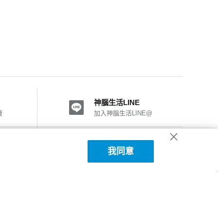
神腦生活LINE
費
加入神腦生活LINE@
神腦國際粉絲團
我同意
加入FB粉絲團
神腦生活APP下載
詳細說明