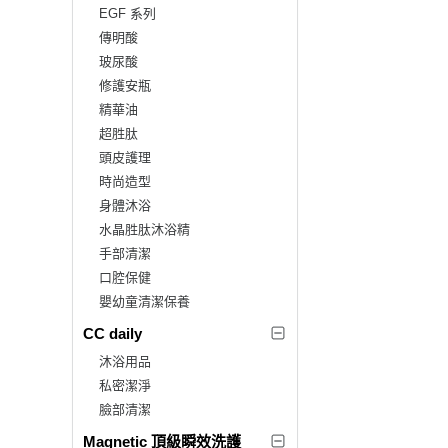
EGF 系列
傳明酸
玻尿酸
修護安瓶
精華油
超胜肽
頭皮護理
時尚造型
身體沐浴
水晶胜肽沐浴精
手部清潔
口腔保健
嬰幼童清潔保養
CC daily
沐浴用品
私密潔淨
臉部清潔
Magnetic 頂級瞬效洗護