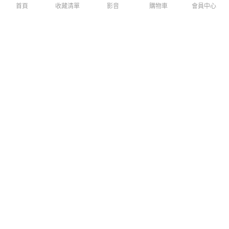
首頁
收藏清單
影音
購物車
會員中心
Dapad for iPhone 16 Pro Max
Dapad for iPhone 16 Pro Max
柔幻極光磁吸殼-深藍
柔幻極光磁吸殼-紫
$599
$599
$699
$699
免運
免運