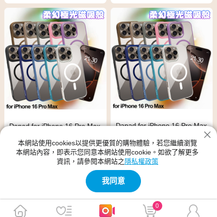
Dapad for iPhone 16 Pro Max
Dapad for iPhone 16 Pro Max
柔幻極光磁吸殼-粉
柔幻極光磁吸殼-灰
本網站使用cookies以提供更優質的購物體驗，若您繼續瀏覽
本網站內容，即表示您同意本網站使用cookie。如欲了解更多
$599
$599
$699
$699
資訊，請參閱本網站之
隱私權政策
免運
免運
我同意
0