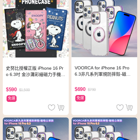
VOORCA for iPhone 16 Pro
史努比授權正版 iPhone 16 Pr
6.3非凡系列軍規防摔殼-磁吸
o 6.3吋 金沙灘彩繪磁力手機皮
立架款-冰川銀
套(流星雨藍)
$690
$590
$790
$1,500
免運
免運