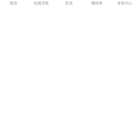
首頁
收藏清單
影音
購物車
會員中心
Dapad for iPhone 16 Pro 柔幻
Dapad for iPhone 16 Pro 柔幻
極光磁吸殼-綠
極光磁吸殼-天藍
$599
$599
$699
$699
免運
免運