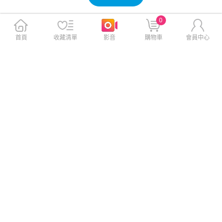
0
首頁
收藏清單
影音
購物車
會員中心
VOORCA for iPhone16 / 16Pl
iMos Apple iPhone 16+ 點膠
us 鋁合金鏡頭貼-內凹防破碎
高透2.5D 超細黑邊康寧玻璃螢
版-黑
幕保護貼
$299
$1,090
$399
$1,590
免運