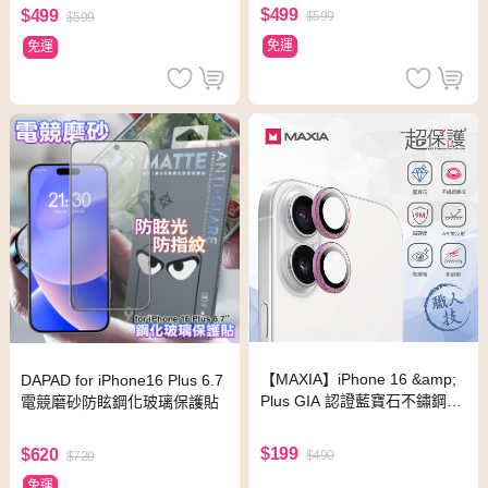
$499
$499
$599
$599
免運
免運
【MAXIA】iPhone 16 &amp;
DAPAD for iPhone16 Plus 6.7
Plus GIA 認證藍寶石不鏽鋼保
電競磨砂防眩鋼化玻璃保護貼
護鏡頭貼-粉鑽(i16&amp;Plus)
$199
$620
$490
$720
免運