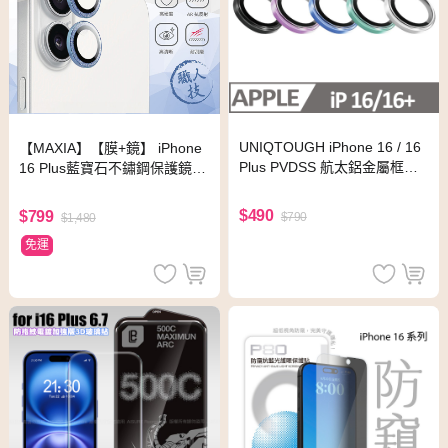
UNIQTOUGH iPhone 16 / 16
【MAXIA】【膜+鏡】 iPhone
Plus PVDSS 航太鋁金屬框鏡
16 Plus藍寶石不鏽鋼保護鏡貼
頭保護鏡 黑色
(藍鑽)+康寧玻璃保護膜(6.7吋)
$490
$799
$790
$1,480
免運