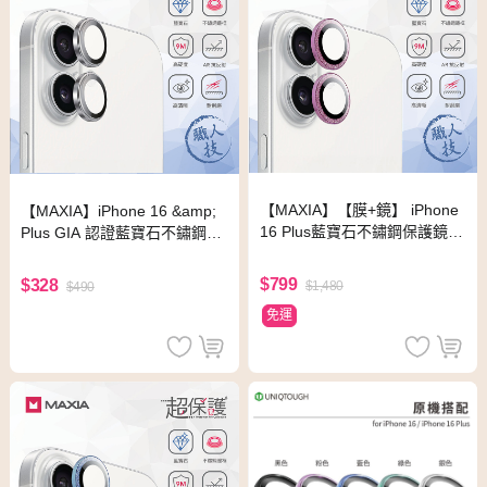
【MAXIA】【膜+鏡】 iPhone
【MAXIA】iPhone 16 &amp;
16 Plus藍寶石不鏽鋼保護鏡貼
Plus GIA 認證藍寶石不鏽鋼保
(粉鑽)+康寧玻璃保護膜(6.7吋)
護鏡頭貼-銀色(i16&amp;Plus)
$799
$328
$1,480
$490
免運