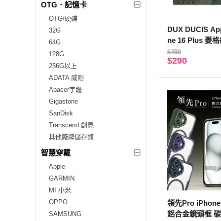
OTG．記憶卡
OTG/硬碟
DUX DUCIS Ap
32G
ne 16 Plus
64G
藍色)
$490
128G
$290
256G以上
ADATA 威剛
Apacer宇瞻
Gigastone
SanDisk
Transcend 創見
其他廠牌儲存類
智慧穿戴
Apple
GARMIN
MI 小米
OPPO
領先Pro iPhone 
鋁合金鏡頭框 
SAMSUNG