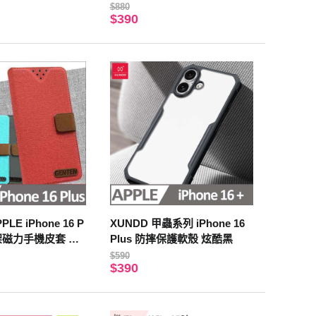
沉穩黑)
殼 手機殼(深海藍)
$880
$390
LE iPhone 16 P
XUNDD 甲蟲系列 iPhone 16
立架磁力手機皮套 黑
Plus 防摔保護軟殼 炫酷黑
$590
$390