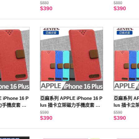
)
殼 手機殼(軍墨綠)
殼 手機殼(
$880
$880
$390
$390
iPhone 16 P
亞麻系列 APPLE iPhone 16 P
亞麻系列 APP
磁力手機皮套 紅
lus 插卡立架磁力手機皮套 藍
lus 插卡
色
色
$590
$590
$390
$390