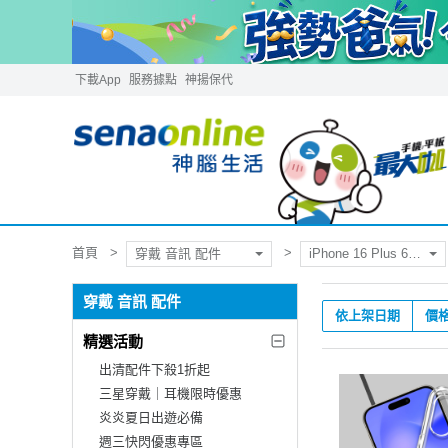
下載App
服務據點
神揚保代
首頁
穿戴 音訊 配件
iPhone 16 Plus 6.7吋
穿戴 音訊 配件
依上架日期
價
精選活動
出清配件下殺1折起
三星穿戴｜耳機限時優惠
炎炎夏日出遊必備
週三快閃優惠專區