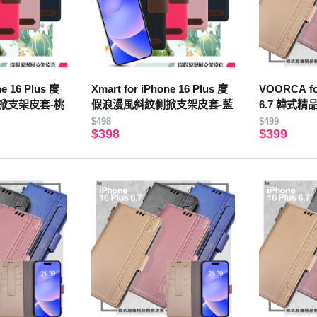
ne 16 Plus 度
Xmart for iPhone 16 Plus 度
VOORCA for
掀支架皮套-桃
假浪漫風斜紋側掀支架皮套-藍
6.7 韓式
套(附手提吊
$498
$499
$398
$399