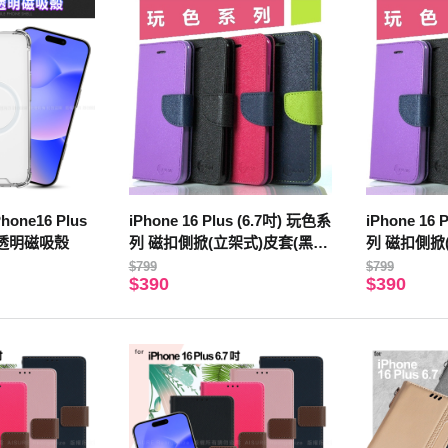
Phone16 Plus
iPhone 16 Plus (6.7吋) 玩色系
iPhone 16 
型透明磁吸殼
列 磁扣側掀(立架式)皮套(黑
列 磁扣側掀
色)
色)
$799
$799
$390
$390