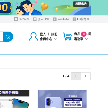
展開廣告
S-CARE
加入LINE
YouTube
FB粉絲團
商品
項
登入
︱
註冊
0
購物車
會員中心
1
/
4