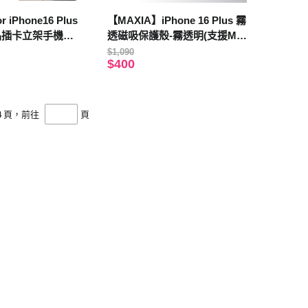
 iPhone16 Plus
【MAXIA】iPhone 16 Plus 霧
精品插卡立架手機皮
透磁吸保護殼-霧透明(支援Ma
帶)-玫瑰金
gSafe i16 Plus)
$1,090
$400
4
頁，前往
頁