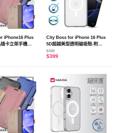
 iPhone16 Plus
City Boss for iPhone 16 Plus
精品插卡立架手機皮
5D超越美型透明磁吸殼-附相
帶)-奶茶
機電子按鍵
$499
$399