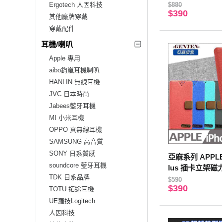
殼 手機殼(神秘紫
Ergotech 人因科技
$880
$390
其他廠牌穿戴
穿戴配件
耳機/喇叭
Apple 專用
aibo鈞嵐耳機喇叭
HANLIN 無線耳機
JVC 日本時尚
Jabees藍牙耳機
MI 小米耳機
OPPO 真無線耳機
SAMSUNG 高音質
SONY 日系質感
亞麻系列 APPLE 
soundcore 藍牙耳機
lus 插卡立架
TDK 日系品牌
色
$590
$390
TOTU 拓途耳機
UE羅技Logitech
人因科技