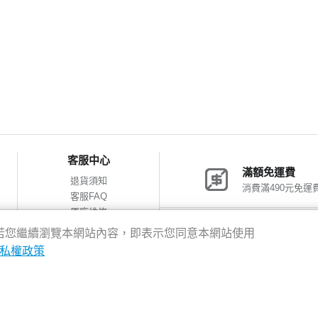
客服中心
滿額免運費
退貨須知
消費滿490元免運
客服FAQ
原廠維修
網購包裝減量
神腦會員福利
驗，若您繼續瀏覽本網站內容，即表示您同意本網站使用
會員獨享優惠
私權政策
8新北市新店區中正路531號2樓