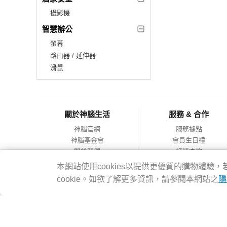
攝影機
智慧辦公
螢幕
路由器 / 延伸器
滑鼠
關於神腦生活
服務 & 合作
神腦官網
服務據點
神腦基金會
會員生日禮
關於我們
訂單查詢
會員服務條款
合作提案
本網站使用cookies以提供更優質的購物體
隱私權政策
cookie。如欲了解更多資訊，請參閱本網站之
隱
網站導覽
神腦國際企業股份有限公司 統編：12228473 地址：台灣2314
客服專線：02-8978-6068 週一~週五 09:00~18:00