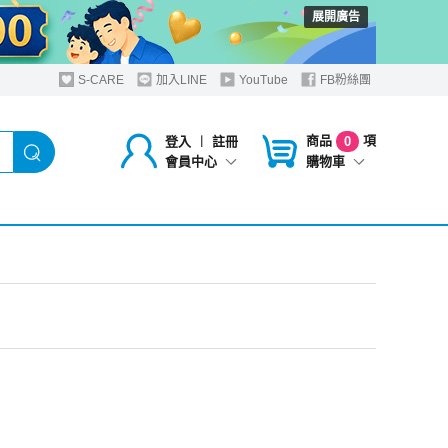
展開廣告
S-CARE
加入LINE
YouTube
FB粉絲團
商品
項
登入
︱
註冊
0
購物車
會員中心