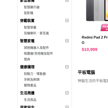
影音設備
智慧顯示器
投影機
穿戴裝置
智慧穿戴
耳機喇叭．麥克風
Redmi Pad 2 Pr
智慧家電
G
掃拖機器人及配件
$10,999
吸塵器/洗地機及配件
燈具
健康護理
平板電腦
刮鬍刀．理髮器
牙刷及刷頭
神腦生活的平板電
寵物產品
生活周邊
生活用品
居家安全