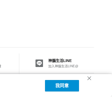
神腦生活LINE
費
加入神腦生活LINE@
神腦國際粉絲團
我同意
加入FB粉絲團
神腦生活APP下載
詳細說明