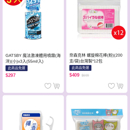
奈森克林 螺旋棉花棒(粉)(200
GATSBY 魔法激凍體用噴霧(海
支/袋)台灣製*12包
洋)(小)x3入(55ml/入)
此商品免運
此商品免運
$409
$297
$699