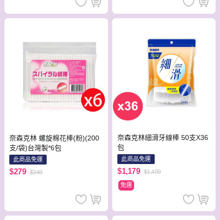
奈森克林細滑牙線棒 50支X36
奈森克林 螺旋棉花棒(粉)(200
包
支/袋)台灣製*6包
此商品免運
此商品免運
$1,179
$279
$1,499
$349
免運