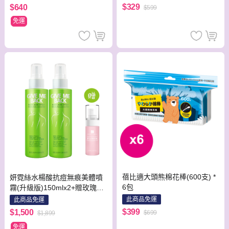
$329
$640
$599
免運
蓓比適大頭熊棉花棒(600支) *
妍霓絲水楊酸抗痘無痕美體噴
6包
霧(升級版)150mlx2+贈玫瑰保
濕噴霧50mlx1瓶
此商品免運
此商品免運
$399
$1,500
$699
$1,899
免運