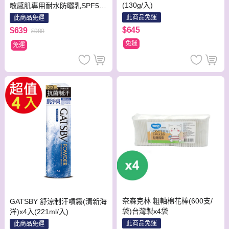
(130g/入)
敏感肌專用耐水防曬乳SPF50
+ 75ml/瓶 X1瓶
此商品免運
此商品免運
$645
$639
$980
免運
免運
奈森克林 粗軸棉花棒(600支/
GATSBY 舒涼制汗噴霧(清新海
袋)台灣製x4袋
洋)x4入(221ml/入)
此商品免運
此商品免運