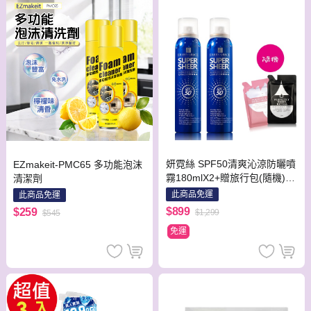
妍霓絲 SPF50清爽沁涼防曬噴
EZmakeit-PMC65 多功能泡沫
霧180mlX2+贈旅行包(隨機)35
清潔劑
MLX2包
此商品免運
此商品免運
$899
$259
$1,299
$545
免運