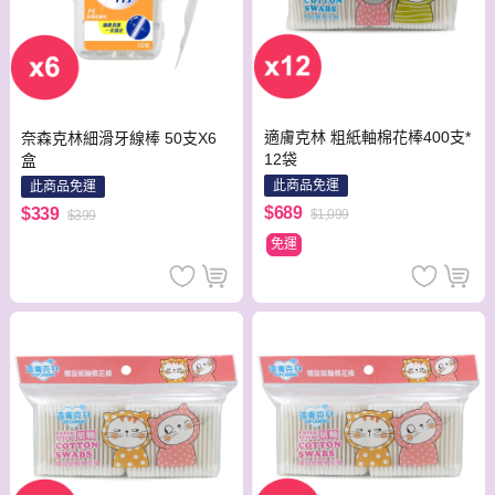
適膚克林 粗紙軸棉花棒400支*
奈森克林細滑牙線棒 50支X6
12袋
盒
此商品免運
此商品免運
$689
$339
$1,099
$399
免運