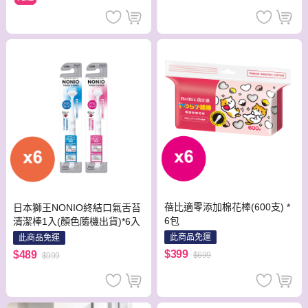
蓓比適零添加棉花棒(600支) *
日本獅王NONIO終結口氣舌苔
6包
清潔棒1入(顏色隨機出貨)*6入
此商品免運
此商品免運
$399
$489
$699
$999