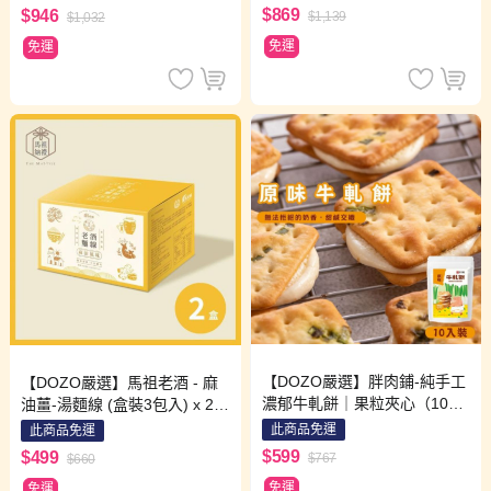
+麻油薑x3包+剝皮辣椒雞x3包
黃，各3入)
$869
$946
$1,139
$1,032
+瑞穗柚香3包)
免運
免運
【DOZO嚴選】胖肉鋪-純手工
【DOZO嚴選】馬祖老酒 - 麻
濃郁牛軋餅｜果粒夾心（10入/
油薑-湯麵線 (盒裝3包入) x 2盒
袋）x2袋組 （口味：原味牛奶
/ 組 (共6包入)
此商品免運
此商品免運
×1袋＋草莓×1袋）
$599
$499
$767
$660
免運
免運