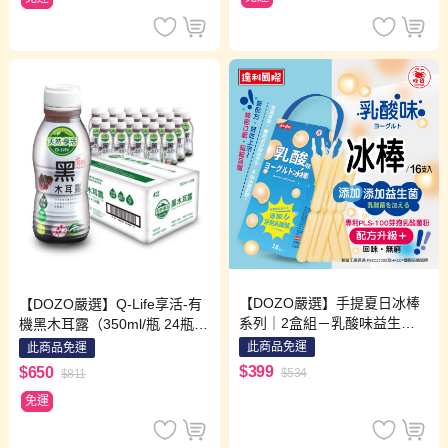
【DOZO嚴選】手提夏日冰棒
【DOZO嚴選】Q-Life享活-有
系列｜2盒組－乳酸味益生菌
機黑木耳露（350ml/瓶 24瓶/
冰棒×1盒＋百香果口味冰棒×1
箱）x1箱
此商品免運
此商品免運
盒（每盒16支）
$399
$650
$534
$811
免運