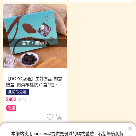
售完，補貨中
【DOZO嚴選】生計食品-如意
禮盒_南棗核桃糕 (1盒2包，30
0g/包)
此商品免運
$902
$984
免運
伴手禮品
本網站使用cookies以提供更優質的購物體驗，若您繼續瀏覽