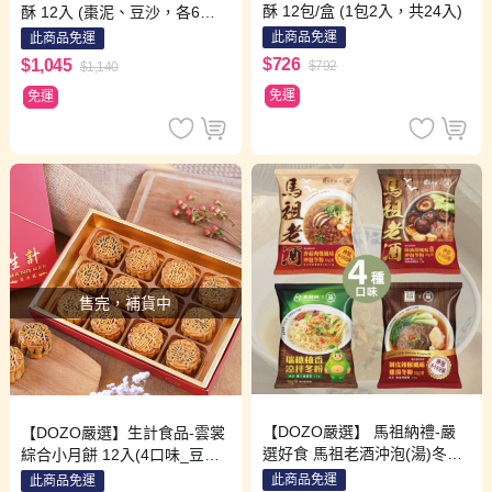
酥 12包/盒 (1包2入，共24入)
酥 12入 (棗泥、豆沙，各6入)
(限配送台北市)
此商品免運
此商品免運
$726
$1,045
$792
$1,140
免運
免運
售完，補貨中
【DOZO嚴選】 馬祖納禮-嚴
【DOZO嚴選】生計食品-雲裳
選好食 馬祖老酒沖泡(湯)冬粉
綜合小月餅 12入(4口味_豆
12包 / 組 (口味: 香菇肉燥x3包
沙、棗泥、松子蓮蓉、蓮蓉蛋
此商品免運
此商品免運