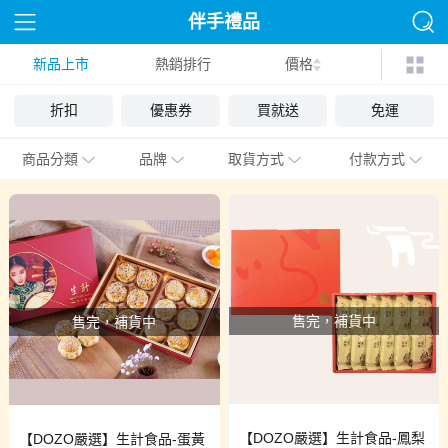
伴手禮品
新品上市
熱銷排行
價格
折扣
優惠券
買就送
免運
商品分類
品牌
取貨方式
付款方式
售完，補貨中
售完，補貨中
【DOZO嚴選】生計食品-鳳梨
【DOZO嚴選】生計食品-蛋黃