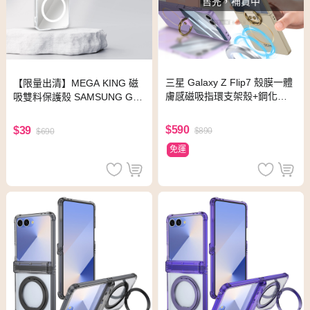
售完，補貨中
三星 Galaxy Z Flip7 殼膜一體
【限量出清】MEGA KING 磁
膚感磁吸指環支架殼+鋼化膜
吸雙料保護殼 SAMSUNG Gal
手機殼(炫酷黑)
axy Z Flip6
$590
$39
$890
$690
免運