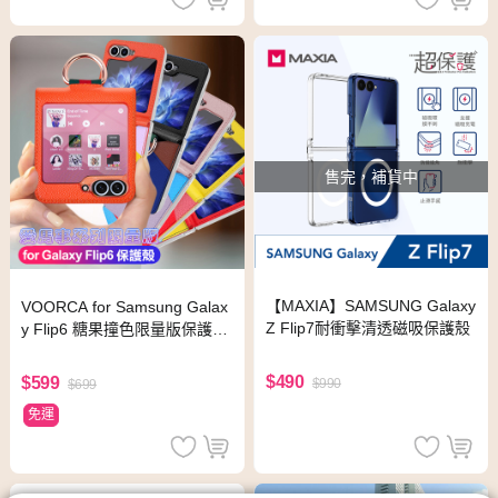
售完，補貨中
【MAXIA】SAMSUNG Galaxy
VOORCA for Samsung Galax
Z Flip7耐衝擊清透磁吸保護殼
y Flip6 糖果撞色限量版保護
殼-紅
$490
$599
$990
$699
免運