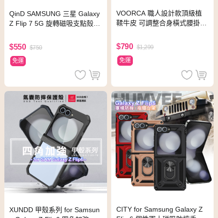
VOORCA 職人設計款頂級植
QinD SAMSUNG 三星 Galaxy
鞣牛皮 可調整合身橫式腰掛皮
Z Flip 7 5G 旋轉磁吸支點殼
套for Samsung三星 Z Flip 3/Z
(殼膜)(透明)
Flip 4
$790
$550
$1,299
$750
免運
免運
CITY for Samsung Galaxy Z
XUNDD 甲殼系列 for Samsun