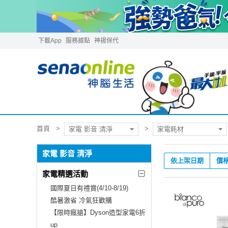
下載App
服務據點
神揚保代
首頁
家電 影音 清淨
家電耗材
家電 影音 清淨
依上架日期
價
家電精選活動
國際夏日有禮賞(4/10-8/19)
酷暑激省 冷氣狂歡購
【限時瘋搶】Dyson造型家電6折
up