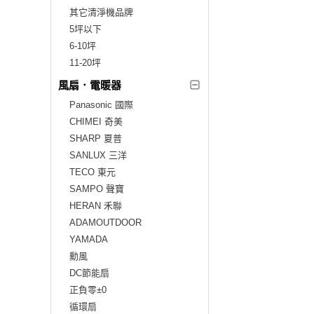
其它清淨機品牌
5坪以下
6-10坪
11-20坪
風扇．電暖器
Panasonic 國際
CHIMEI 奇美
SHARP 夏普
SANLUX 三洋
TECO 東元
SAMPO 聲寶
HERAN 禾聯
ADAMOUTDOOR
YAMADA
勳風
DC節能扇
正負零±0
循環扇