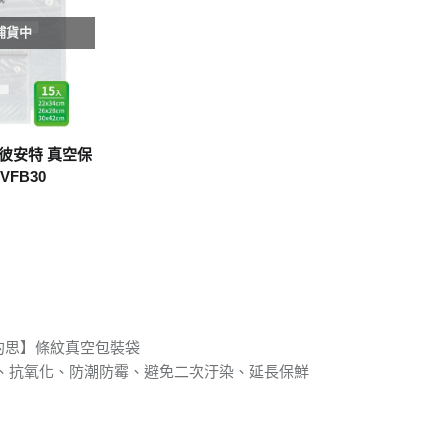
補貨中
uro 彼安特 真空保
VFB30
｜奧的思】條紋真空包裝袋
、抗氧化、防潮防霉、避免二次汙染、延長保鮮