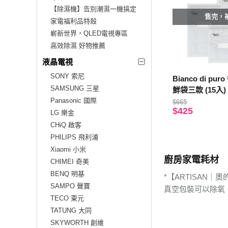
【除濕機】告別潮濕一機搞定
售完，
家電福利品特殺
嶄新世界，QLED電視專區
高效除濕 好物推薦
液晶電視
SONY 索尼
Bianco di p
SAMSUNG 三星
鮮袋三款 (15入) 
Panasonic 國際
$665
$425
LG 樂金
CHiQ 啟客
PHILIPS 飛利浦
Xiaomi 小米
廚房家電耗材
CHIMEI 奇美
BENQ 明基
*【ARTISAN
SAMPO 聲寶
真空包裝可以除氧
TECO 東元
TATUNG 大同
SKYWORTH 創維