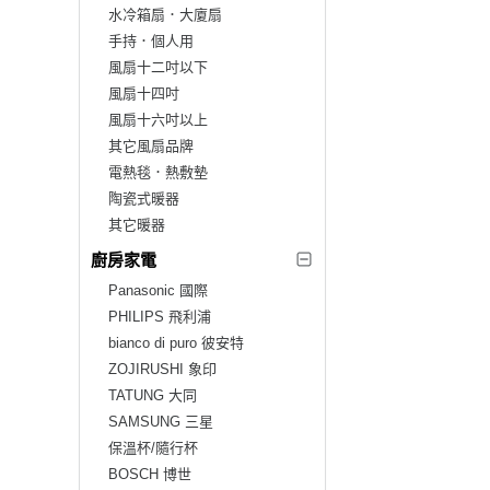
水冷箱扇．大廈扇
手持．個人用
風扇十二吋以下
風扇十四吋
風扇十六吋以上
其它風扇品牌
電熱毯．熱敷墊
陶瓷式暖器
其它暖器
廚房家電
Panasonic 國際
PHILIPS 飛利浦
bianco di puro 彼安特
ZOJIRUSHI 象印
TATUNG 大同
SAMSUNG 三星
保溫杯/隨行杯
BOSCH 博世