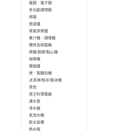
電鍋．電子鍋
多功能調理鍋
烤箱
微波爐
蒸氣烘烤爐
果汁機．調理機
攪拌及研磨機
烤盤/鬆餅/點心機
咖啡機
電磁爐
烤．製麵包機
冰淇淋/刨冰/製冰機
其他
其它料理電器
濾水壺
淨水器
氣泡水機
飲水設備
熱水瓶