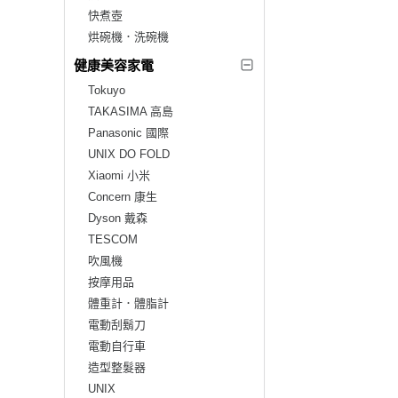
快煮壺
烘碗機．洗碗機
健康美容家電
Tokuyo
TAKASIMA 高島
Panasonic 國際
UNIX DO FOLD
Xiaomi 小米
Concern 康生
Dyson 戴森
TESCOM
吹風機
按摩用品
體重計．體脂計
電動刮鬍刀
電動自行車
造型整髮器
UNIX