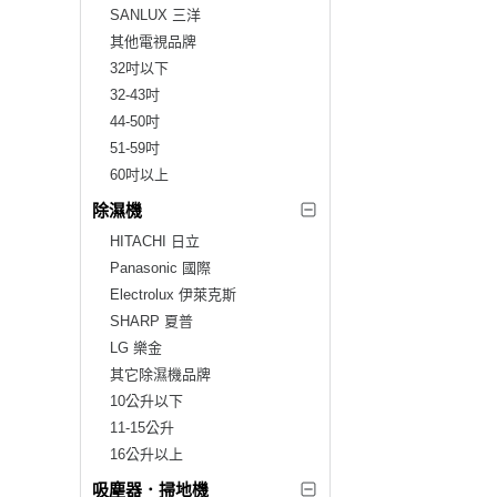
SANLUX 三洋
其他電視品牌
32吋以下
32-43吋
44-50吋
51-59吋
60吋以上
除濕機
HITACHI 日立
Panasonic 國際
Electrolux 伊萊克斯
SHARP 夏普
LG 樂金
其它除濕機品牌
10公升以下
11-15公升
16公升以上
吸塵器．掃地機