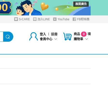
展開廣告
S-CARE
加入LINE
YouTube
FB粉絲團
商品
項
登入
︱
註冊
0
購物車
會員中心