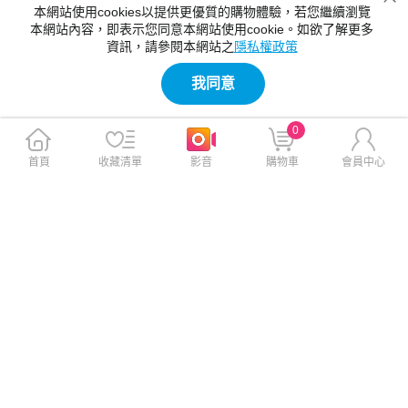
本網站使用cookies以提供更優質的購物體驗，若您繼續瀏覽
本網站內容，即表示您同意本網站使用cookie。如欲了解更多
資訊，請參閱本網站之
隱私權政策
我同意
0
首頁
收藏清單
影音
購物車
會員中心
CaseGuard iPhone 17 Pro 6.
JTLEGEND iPhone Air Rex M
3 側掀站立式皮套
ag Stand 終極防摔磁吸支架殼
曜黑
$635
$1,074
$690
$1,180
免運
免運