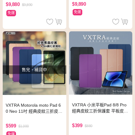
$9,890
$9,880
$9,890
免運
免運
售完，補貨中
VXTRA 小米平板Pad 8/8 Pro
VXTRA Motorola moto Pad 6
經典皮紋三折保護套 平板皮套
0 Neo 11吋 經典皮紋三折皮套
(摩爾藍)
(格蕾紫)+9H鋼化玻璃貼(合購
價)
$399
$599
$880
$1,000
免運