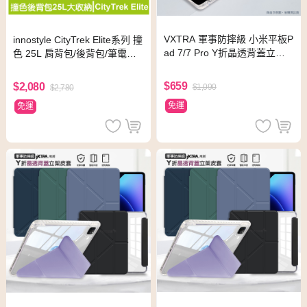
VXTRA 軍事防摔級 小米平板P
innostyle CityTrek Elite系列 撞
ad 7/7 Pro Y折晶透背蓋立架
色 25L 肩背包/後背包/筆電包/
皮套(經典黑)+9H玻璃貼(合購
電腦包/平板包/旅行包 黑藍灰
價)
$659
$2,080
$1,090
$2,780
免運
免運