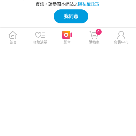
資訊，請參閱本網站之
隱私權政策
我同意
0
首頁
收藏清單
影音
購物車
會員中心
CITY BOSS for Lenovo Tab M
CITY BOSS for Lenovo Tab M
11 11吋 運動雙搭隱扣皮套-黑
11 11吋 運動雙搭隱扣皮套-桃
$629
$629
$729
$729
免運
免運