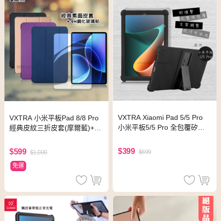
VXTRA Xiaomi Pad 5/5 Pro
VXTRA 小米平板Pad 8/8 Pro
小米平板5/5 Pro 全包覆矽膠
經典皮紋三折皮套(摩爾藍)+9H
防摔支架軟套 保護套(黑)
鋼化玻璃貼(合購價)
$399
$599
$699
$1,000
免運