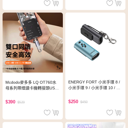
ENERGY FORT 小米手環 8 /
Mcdodo麥多多 LQ OT760水
小米手環 9 / 小米手環 10 / Re
母系列帶燈讀卡機轉接頭USB-
dmi 紅米 Watch 5 充電轉接頭
A to USB-C+TF
(Type-C)(灰色)
$250
$390
$450
$520