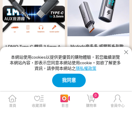
Mcdodo麥多多 威爾斯系列數
LDNIO Type-C 轉接 3.5mm A
顯PD轉接頭 C to C 100W OT
UX音源線 USB-C to 3.5mm 音
本網站使用cookies以提供更優質的購物體驗，若您繼續瀏覽
609
頻傳輸線 1M
本網站內容，即表示您同意本網站使用cookie。如欲了解更多
$230
$239
$390
$500
資訊，請參閱本網站之
隱私權政策
我同意
0
首頁
收藏清單
影音
購物車
會員中心