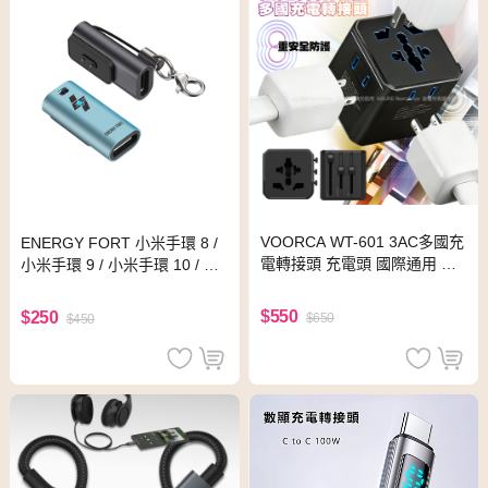
VOORCA WT-601 3AC多國充
ENERGY FORT 小米手環 8 /
電轉接頭 充電頭 國際通用 歐
小米手環 9 / 小米手環 10 / Re
規/英規/澳規 AC/2Pin插頭
dmi 紅米 Watch 5 充電轉接頭
(Type-C)(藍色)
$550
$250
$650
$450