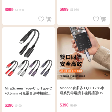
1.5M (黑色)
M (白色)
$899
$899
$1,980
$1,980
Mcdodo麥多多 LQ OT785水
MiraScreen Type-C to Type-C
母系列帶燈讀卡機轉接頭USB-
+3.5mm 可充電音源轉接線(銀
A to Lightning+TF
色)
$390
$290
$520
$490