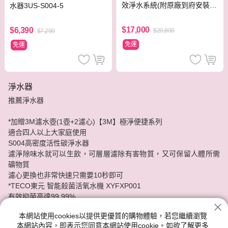
效淨水系統(附原廠到府安裝
水器3US-S004-5
+鵝頸龍頭)
$17,000
$6,390
$20,800
$7,290
免運
免運
淨水器
推薦淨水器
*加贈3M濾水壺(1壺+2濾心)【3M】極淨便捷系列
適合四人以上大家庭使用
S004高密度活性碳淨水器
濾淨除味水就可以生飲，可層層濾除有害物質，又可保留人體所需
礦物質
濾心更換也非常快速只需要10秒即可
*TECO東元 智能殺菌活氧水機 XYFXP001
有效抑菌高達99.99%
可以降低水中重金屬離子含量生菌數及混濁度、除臭、深層潔淨
本網站使用cookies以提供更優質的購物體驗，若您繼續瀏覽
本網站內容，即表示您同意本網站使用cookie。如欲了解更多