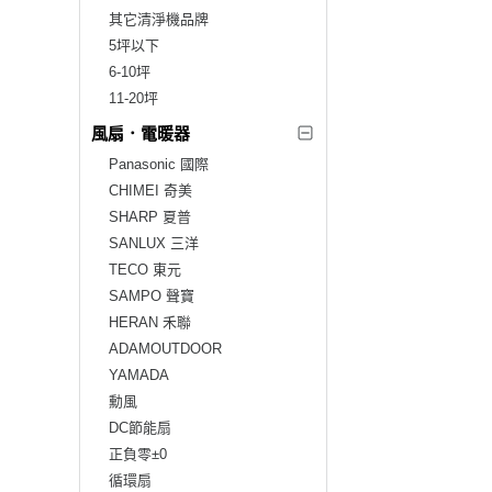
其它清淨機品牌
5坪以下
6-10坪
11-20坪
風扇．電暖器
Panasonic 國際
CHIMEI 奇美
SHARP 夏普
SANLUX 三洋
TECO 東元
SAMPO 聲寶
HERAN 禾聯
ADAMOUTDOOR
YAMADA
勳風
DC節能扇
正負零±0
循環扇