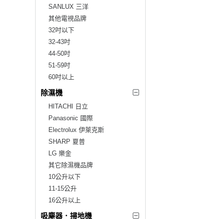
SANLUX 三洋
其他電視品牌
32吋以下
32-43吋
44-50吋
51-59吋
60吋以上
除濕機
HITACHI 日立
Panasonic 國際
Electrolux 伊萊克斯
SHARP 夏普
LG 樂金
其它除濕機品牌
10公升以下
11-15公升
16公升以上
吸塵器．掃地機