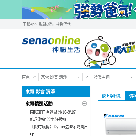
下載App
服務據點
神揚保代
首頁
家電 影音 清淨
冷暖空調
家電 影音 清淨
依上架日期
價
家電精選活動
國際夏日有禮賞(4/10-8/19)
酷暑激省 冷氣狂歡購
【限時瘋搶】Dyson造型家電6折
up