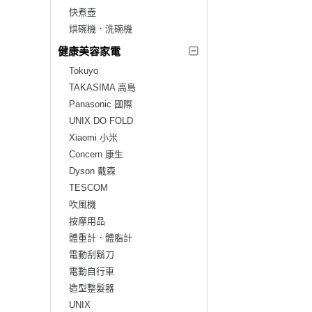
快煮壺
烘碗機．洗碗機
健康美容家電
Tokuyo
TAKASIMA 高島
Panasonic 國際
UNIX DO FOLD
Xiaomi 小米
Concern 康生
Dyson 戴森
TESCOM
吹風機
按摩用品
體重計．體脂計
電動刮鬍刀
電動自行車
造型整髮器
UNIX