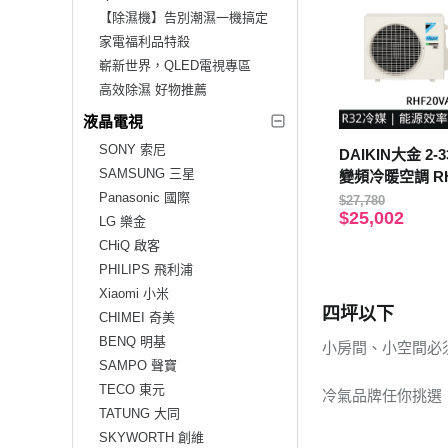
【除濕機】告別潮濕一機搞定
家電福利品特殺
嶄新世界，QLED電視專區
高效除濕 好物推薦
液晶電視
SONY 索尼
DAIKIN大金 2
SAMSUNG 三星
變頻冷暖空調 RHF
Panasonic 國際
THF20VAVLT
$27,780
$25,002
LG 樂金
CHiQ 啟客
PHILIPS 飛利浦
Xiaomi 小米
四坪以下
CHIMEI 奇美
BENQ 明基
小房間、小空間必須
SAMPO 聲寶
TECO 東元
冷氣品牌任你挑選
TATUNG 大同
SKYWORTH 創維