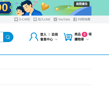
展開廣告
S-CARE
加入LINE
YouTube
FB粉絲團
商品
項
登入
︱
註冊
0
購物車
會員中心