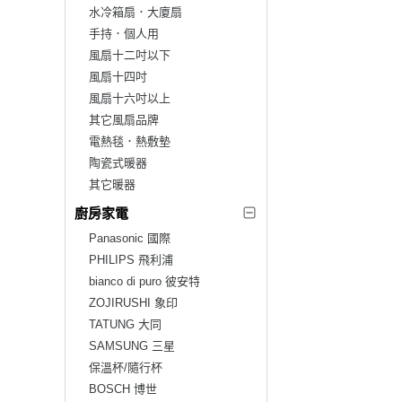
水冷箱扇．大廈扇
手持．個人用
風扇十二吋以下
風扇十四吋
風扇十六吋以上
其它風扇品牌
電熱毯．熱敷墊
陶瓷式暖器
其它暖器
廚房家電
Panasonic 國際
PHILIPS 飛利浦
bianco di puro 彼安特
ZOJIRUSHI 象印
TATUNG 大同
SAMSUNG 三星
保溫杯/隨行杯
BOSCH 博世