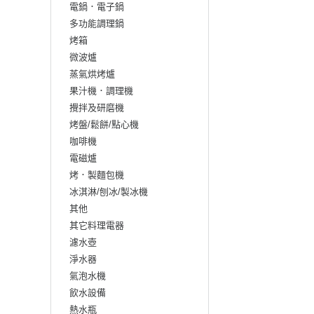
電鍋．電子鍋
多功能調理鍋
烤箱
微波爐
蒸氣烘烤爐
果汁機．調理機
攪拌及研磨機
烤盤/鬆餅/點心機
咖啡機
電磁爐
烤．製麵包機
冰淇淋/刨冰/製冰機
其他
其它料理電器
濾水壺
淨水器
氣泡水機
飲水設備
熱水瓶