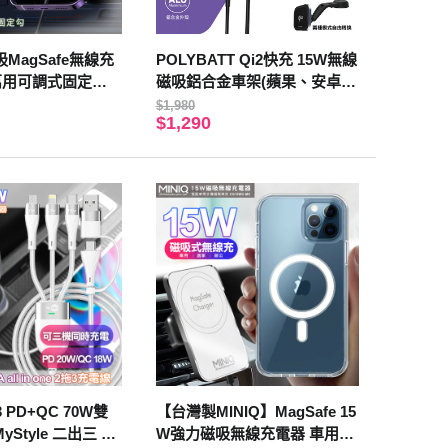
磁吸MagSafe無線充
POLYBATT Qi2快充 15W無線
萬用可調式固定勾
磁吸鋁合金車架(蘋果、安卓通
氣氛燈
用款)
$1,980
$1,290
3 PD+QC 70W雙
【台灣製MINIQ】MagSafe 15
Style 二出三 6
W強力磁吸無線充電器 車用與