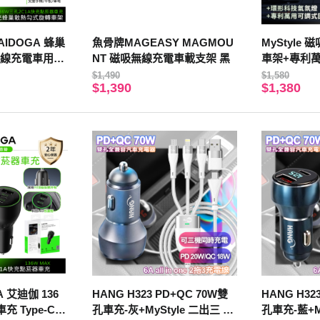
IDOGA 蜂巢
魚骨牌MAGEASY MAGMOU
MyStyle 
無線充電車用出
NT 磁吸無線充電車載支架 黑
車架+專利
 136W PD
+環形科技
$1,490
$1,580
$1,390
$1,380
afe
 艾迪伽 136
HANG H323 PD+QC 70W雙
HANG H32
充 Type-C+
孔車充-灰+MyStyle 二出三 6
孔車充-藍+My