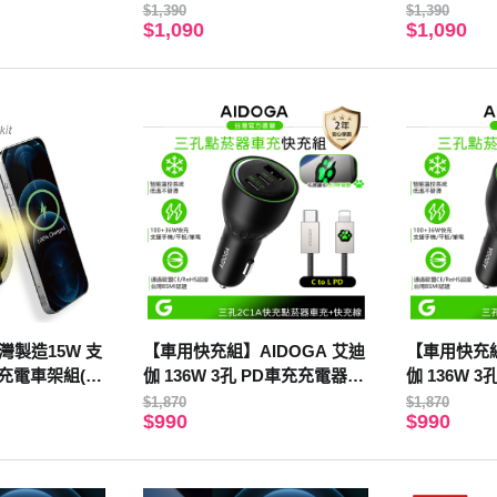
車用充電器 LE
用型快充線-白
用型快充線-
$1,390
$1,390
$1,090
$1,090
灣製造15W 支
【車用快充組】AIDOGA 艾迪
【車用快充組
線充電車架組(內
伽 136W 3孔 PD車充充電器點
伽 136W 
)
菸器+C TO L PD充電傳輸線
菸器+C TO
$1,870
$1,870
$990
$990
毛孩 LED
毛孩 LED