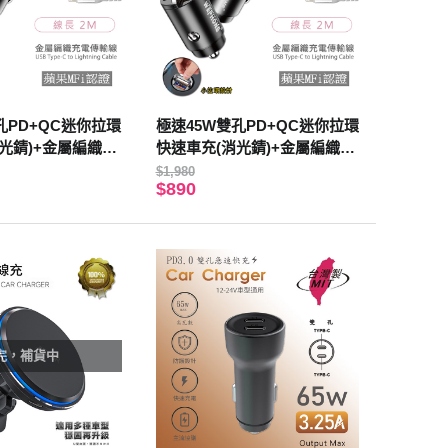
孔PD+QC迷你拉環
極速45W雙孔PD+QC迷你拉環
光錆)+金屬編織P
快速車充(消光錆)+金屬編織P
輸線(2M)太空銀
D快充線/傳輸線(2M)閃耀黑
$1,980
$890
完，補貨中