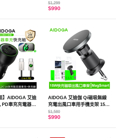
白
居家兩用款(附車用磁吸夾)-白
$1,299
$990
】AIDOGA 艾迪
AIDOGA 艾迪伽 Qi磁吸無線
3孔 PD車充充電器點
充電出風口車用手機支架 15W
 C PD充電傳輸線
快充 MagSmart系列 1M 兼容
$1,580
$990
MagSafe