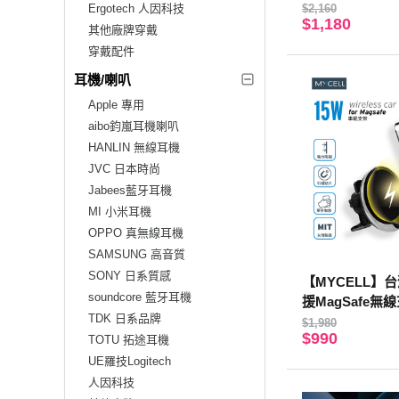
USB-A 點菸器
Ergotech 人因科技
$2,160
$1,180
D FastPulse
其他廠牌穿戴
穿戴配件
耳機/喇叭
Apple 專用
aibo鈞嵐耳機喇叭
HANLIN 無線耳機
JVC 日本時尚
Jabees藍牙耳機
MI 小米耳機
OPPO 真無線耳機
SAMSUNG 高音質
SONY 日系質感
【MYCELL】台
soundcore 藍牙耳機
援MagSafe無
TDK 日系品牌
附手機引磁貼片
$1,980
$990
TOTU 拓途耳機
UE羅技Logitech
人因科技