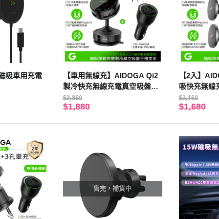
p+ 磁吸車用充電
【車用無線充】AIDOGA Qi2
【2入】AID
製冷快充無線充電真空吸盤旋
吸快充無線
轉手機支架+3孔 PD點菸器車
機支架 15W 
$2,860
$3,160
$1,880
$1,680
充
M MagSafe
售完，補貨中