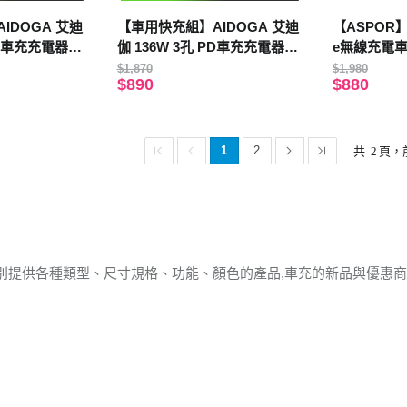
IDOGA 艾迪
【車用快充組】AIDOGA 艾迪
【ASPOR】
 PD車充充電器點
伽 136W 3孔 PD車充充電器點
e無線充電車架(
充電傳輸線 毛孩
菸器+Lightning充電傳輸線 毛
16 專用)
$1,870
$1,980
$890
$880
孩 LED
1
2
共
2
頁，
別提供各種類型、尺寸規格、功能、顏色的產品,車充的新品與優惠