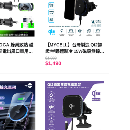
OGA 蜂巢散熱 磁
【MYCELL】台灣製造 Qi2認
充電出風口車用手
證/半導體製冷 15W磁吸無線車
MagSmart系列 1
架充電組
$1,980
$1,490