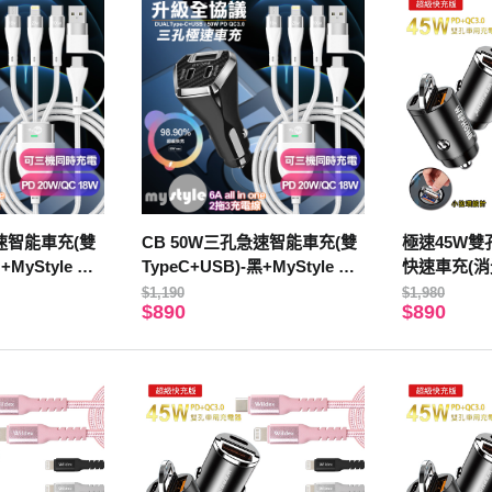
急速智能車充(雙
CB 50W三孔急速智能車充(雙
極速45W雙
+MyStyle 二
TypeC+USB)-黑+MyStyle 二
快速車充(消
線-白
出三 6用型快充線-白
D快充線/傳
$1,190
$1,980
$890
$890