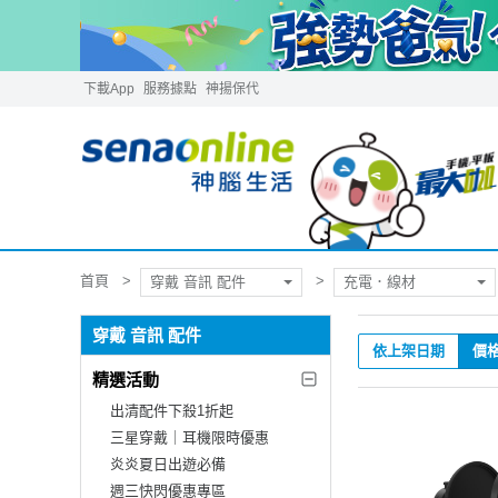
下載App
服務據點
神揚保代
首頁
穿戴 音訊 配件
充電．線材
穿戴 音訊 配件
依上架日期
價
精選活動
出清配件下殺1折起
三星穿戴｜耳機限時優惠
炎炎夏日出遊必備
週三快閃優惠專區