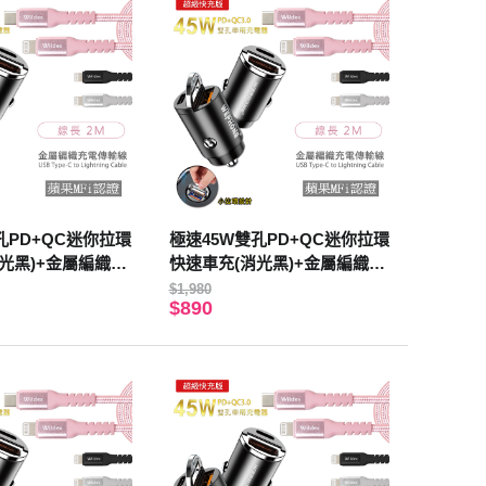
孔PD+QC迷你拉環
極速45W雙孔PD+QC迷你拉環
光黑)+金屬編織P
快速車充(消光黑)+金屬編織P
輸線(2M)玫瑰金
D快充線/傳輸線(2M)太空銀
$1,980
$890