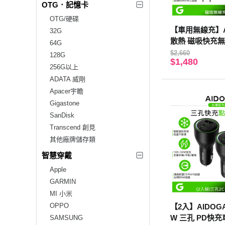
OTG．記憶卡
OTG/硬碟
【車用無線充】A
32G
散熱 磁吸快充
64G
風口手機支架+3孔
$2,660
128G
$1,480
車用充電器 MagS
256G以上
ADATA 威剛
Apacer宇瞻
Gigastone
SanDisk
Transcend 創見
其他廠牌儲存類
智慧穿戴
Apple
GARMIN
MI 小米
OPPO
【2入】AIDOGA
W 三孔 PD快充車
SAMSUNG