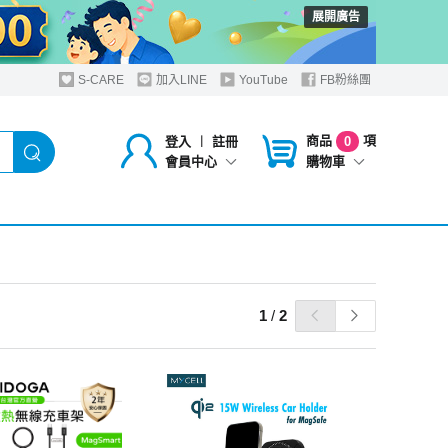
展開廣告
S-CARE
加入LINE
YouTube
FB粉絲團
商品
項
登入
︱
註冊
0
購物車
會員中心
1
/
2