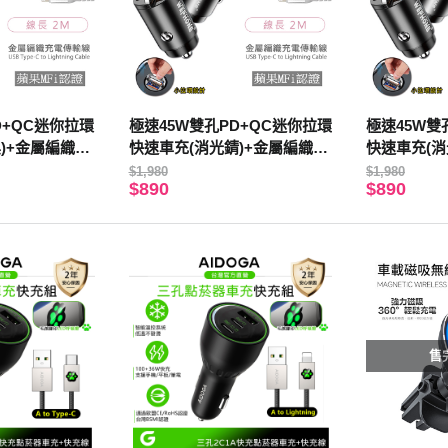
D+QC迷你拉環
極速45W雙孔PD+QC迷你拉環
極速45W雙
)+金屬編織P
快速車充(消光錆)+金屬編織P
快速車充(消
2M)閃耀黑
D快充線/傳輸線(2M)玫瑰金
D快充線/傳
$1,980
$1,980
$890
$890
售