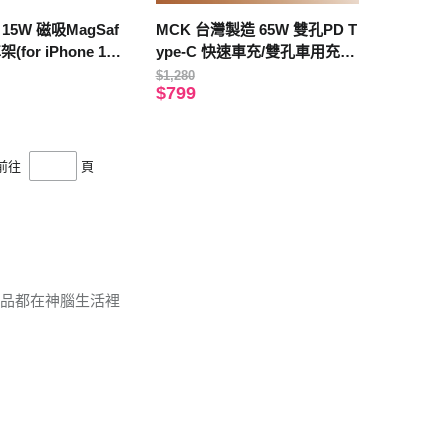
15W 磁吸MagSaf
MCK 台灣製造 65W 雙孔PD T
for iPhone 12-
ype-C 快速車充/雙孔車用充電
器(雙孔Type-C)
$1,280
$799
前往
頁
商品都在神腦生活裡