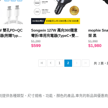
0W 雙孔PD+QC
Songwin 127W 萬向360隨意
mophie 
(附贈Type-
彎折/車用充電器(TypeC+雙US
架 黑
B)
$1,280
$1,990
$599
$1,980
1
2
共
2
頁，
別提供各種類型、尺寸規格、功能、顏色的產品,車充的新品與優惠