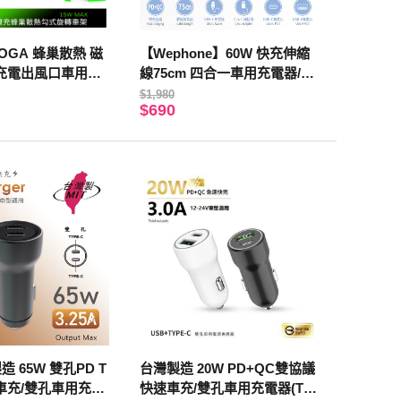
OGA 蜂巢散熱 磁
【Wephone】60W 快充伸縮
充電出風口車用手
線75cm 四合一車用充電器/車
MagSmart系列 1
充(PD/QC快充協議)
$1,980
$690
造 65W 雙孔PD T
台灣製造 20W PD+QC雙協議
速車充/雙孔車用充電
快速車充/雙孔車用充電器(Typ