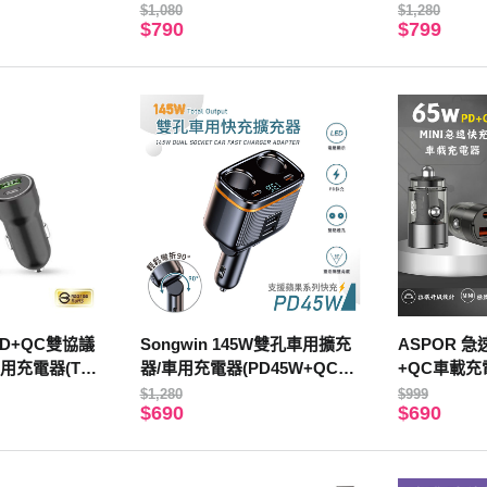
t系列 1M 兼容
菸器車用充電器 LED FastPul
器(雙孔Type
$1,080
$1,280
$790
$799
se系列
PD+QC雙協議
Songwin 145W雙孔車用擴充
ASPOR 急速
用充電器(Typ
器/車用充電器(PD45W+QC3.
+QC車載充電
色
0/數顯電壓/90度可彎折)
充電線)
$1,280
$999
$690
$690