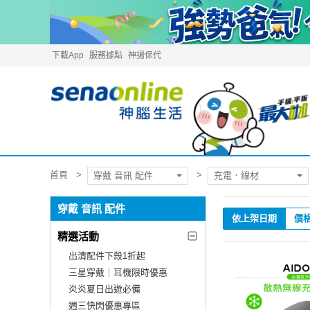
下載App
服務據點
神揚保代
首頁
穿戴 音訊 配件
充電．線材
穿戴 音訊 配件
依上架日期
價
精選活動
出清配件下殺1折起
三星穿戴｜耳機限時優惠
炎炎夏日出遊必備
週三快閃優惠專區