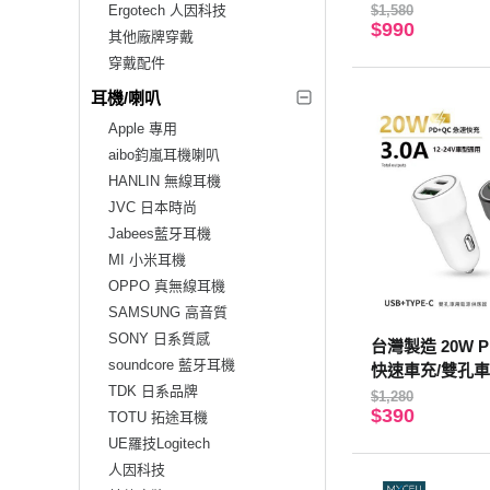
快充 MagSmar
Ergotech 人因科技
$1,580
$990
MagSafe
其他廠牌穿戴
穿戴配件
耳機/喇叭
Apple 專用
aibo鈞嵐耳機喇叭
HANLIN 無線耳機
JVC 日本時尚
Jabees藍牙耳機
MI 小米耳機
OPPO 真無線耳機
SAMSUNG 高音質
SONY 日系質感
台灣製造 20W 
soundcore 藍牙耳機
快速車充/雙孔車
TDK 日系品牌
e-C/USB-A) 白
$1,280
$390
TOTU 拓途耳機
UE羅技Logitech
人因科技