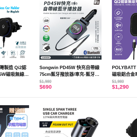
灣製造 Qi2認
Songwin PD45W 快充自帶線
POLYBATT
15W磁吸無線車
75cm藍牙撥放器/車充-藍牙免
磁吸鋁合金
持車用(180度輕鬆彎折)
用款)
$1,980
$1,980
$690
$1,290