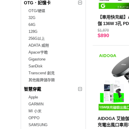
OTG．記憶卡
OTG/硬碟
【車用快充組】A
32G
伽 136W 3孔
64G
菸器+Lightni
$1,870
128G
$890
孩 LED
256G以上
ADATA 威剛
Apacer宇瞻
Gigastone
SanDisk
Transcend 創見
其他廠牌儲存類
智慧穿戴
Apple
GARMIN
MI 小米
OPPO
AIDOGA 艾迪
充電出風口車用手
SAMSUNG