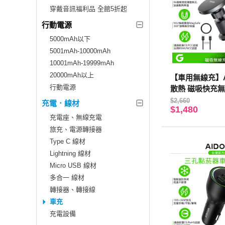
穿戴音訊福利品 全館5折起
行動電源
5000mAh以下
5001mAh-10000mAh
10001mAh-19999mAh
20000mAh以上
【車用無線充】A
行動電源
散熱 磁吸快充
風口手機支架+3孔
$2,660
充電．線材
$1,480
車用充電器 MagS
充電座、無線充電
旅充、電源轉接器
Type C 線材
Lightning 線材
Micro USB 線材
多合一 線材
轉接器、轉接線
車充
充電設備