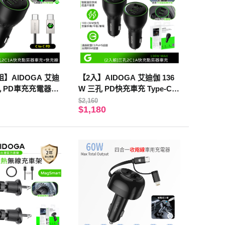
】AIDOGA 艾迪
【2入】AIDOGA 艾迪伽 136
3孔 PD車充充電器點
W 三孔 PD快充車充 Type-C+
 C PD充電傳輸線
USB-A 點菸器車用充電器 LE
$2,160
$1,180
D FastPulse