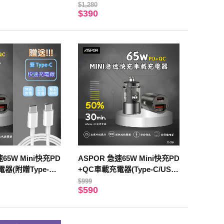
-C)
e-C/USB-A) 黑色
$1,280
$390
65W Mini快充PD
ASPOR 急速65W Mini快充PD
器(附贈Type-C
+QC車載充電器(Type-C/USB-
A)
$999
$590