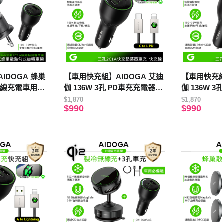
IDOGA 蜂巢
【車用快充組】AIDOGA 艾迪
【車用快充組
無線充電車用出
伽 136W 3孔 PD車充充電器點
伽 136W 
 136W PD
菸器+C TO L PD充電傳輸線
菸器+C TO
$1,870
$1,870
$990
$990
afe
毛孩 LED
毛孩 LED