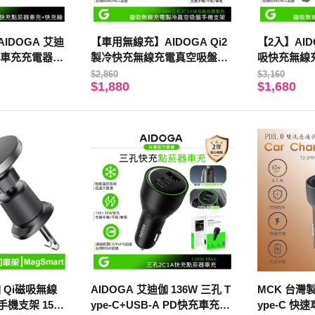
IDOGA 艾迪
【車用無線充】AIDOGA Qi2
【2入】AID
 PD車充充電器點
製冷快充無線充電真空吸盤旋
吸快充無線
ng充電傳輸線 毛
轉手機支架+3孔 PD點菸器車
機支架 15W 
$2,860
$3,160
$1,880
$1,680
充
M MagSafe
伽 Qi磁吸無線
AIDOGA 艾迪伽 136W 三孔 T
MCK 台灣製
機支架 15W
ype-C+USB-A PD快充車充點
ype-C 快