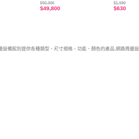
無線網路卡
$50,000
$1,590
$49,800
$630
邊設備館別提供各種類型、尺寸規格、功能、顏色的產品,網路周邊