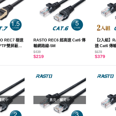
O REC7 極速
RASTO REC6 超高速 Cat6 傳
【2入組】RA
SFTP雙屏蔽網
輸網路線-5M
速 Cat6 
$439
$678
$219
$379
補貨中
售完，補貨中