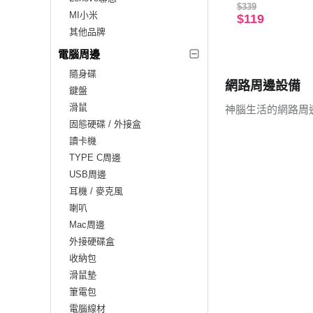
$339
MI小米
$119
其他品牌
電腦周邊
隨身碟
網路周邊設備
鍵盤
滑鼠
神腦生活的網路周
固態硬碟 / 外接盒
讀卡機
TYPE C周邊
USB周邊
耳機 / 麥克風
喇叭
Mac周邊
外接硬碟盒
收納包
滑鼠墊
筆電包
電腦線材