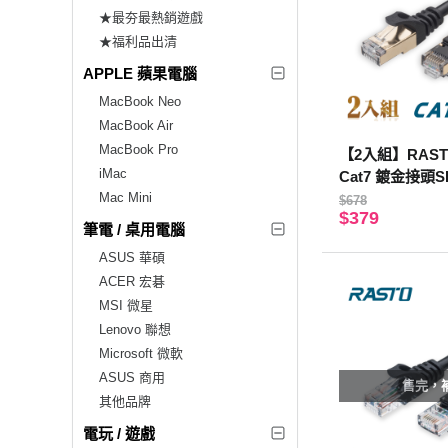
★最夯最熱銷遊戲
★福利品出清
APPLE 蘋果電腦
MacBook Neo
MacBook Air
MacBook Pro
【2入組】RAST
iMac
Cat7 鍍金接頭
Mac Mini
路線-1.5M
$678
$379
筆電 / 桌用電腦
ASUS 華碩
ACER 宏碁
MSI 微星
Lenovo 聯想
Microsoft 微軟
ASUS 商用
售完，
其他品牌
電玩 / 遊戲