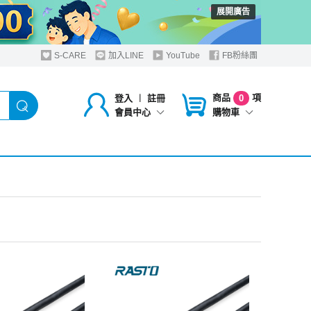
展開廣告
S-CARE
加入LINE
YouTube
FB粉絲團
商品
項
登入
︱
註冊
0
購物車
會員中心