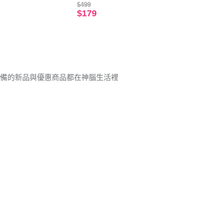
卡
$499
$179
設備的新品與優惠商品都在神腦生活裡