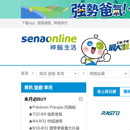
下載App
服務據點
神揚保代
首頁
資訊 遊戲 車用
網通設備
資訊 遊戲 車用
依上架日期
價
本月必BUY
★Pokémon Pokopia 同捆組
★7/22-8/9 強勢爸氣
★8/4-8/31 88感謝祭
★8/10-8/31 開學季裝備大升級