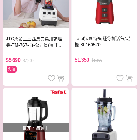
Tefal法國特福 迷你鮮活氧果汁
JTC杰帝士三匹馬力萬用調理
機 BL160570
機-TM-767-白-公司貨(真正破
壁機/高敏敏推薦)
$1,350
$5,690
$1,490
$7,200
免運
售完，補貨中