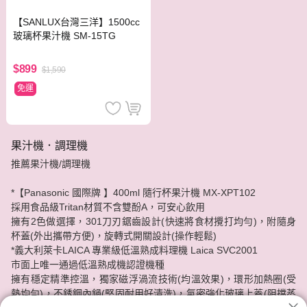
【SANLUX台灣三洋】1500cc
玻璃杯果汁機 SM-15TG
$899
$1,590
免運
果汁機．調理機
推薦果汁機/調理機
*【Panasonic 國際牌 】400ml 隨行杯果汁機 MX-XPT102
採用食品級Tritan材質不含雙酚A，可安心飲用
擁有2色做選擇，301刀刃鋸齒設計(快速將食材攪打均勻)，附隨身
杯蓋(外出攜帶方便)，旋轉式開關設計(操作輕鬆)
*義大利萊卡LAICA 專業級低溫熟成料理機 Laica SVC2001
市面上唯一通過低溫熟成機認證機種
擁有穩定精準控溫，獨家磁浮渦流技術(均溫效果)，環形加熱圈(受
熱均勻)，不銹鋼內鍋(堅固耐用好清洗)，氣密強化玻璃上蓋(阻擋蒸