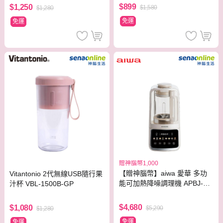
$899
$1,250
$1,580
$1,280
免運
免運
贈神腦幣1,000
【贈神腦幣】aiwa 愛華 多功
Vitantonio 2代無線USB隨行果
能可加熱降噪調理機 APBJ-59
汁杯 VBL-1500B-GP
8
$4,680
$1,080
$5,290
$1,280
免運
免運