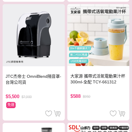
大家源 攜帶式活氧電動果汁杯
JTC杰帝士 OmniBlend隔音罩-
300ml-全配 TCY-661312
台灣公司貨
$588
$5,500
$950
$7,000
免運