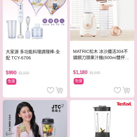
MATRIC松木 冰沙纖活304不
大家源 多功能料理調理棒-全
鏽鋼刀頭果汁機(600ml雙杯組)
配 TCY-6706
MG-JB0620D
$1,180
$990
$1,500
$1,500
免運
免運