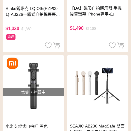
【DA】磁吸自拍顯示器 手機
Rtako銳塔克 LQ Oth(RZP00
後置螢幕 iPhone專用-白
1)-AB226一體式自拍桿丟丟桿
展開高度約1.7米
$1,490
$1,330
$2,180
$1,860
免運
售完，補貨中
SEAJIC AB230 MagSafe 雙面
小米支架式自拍杆 黑色