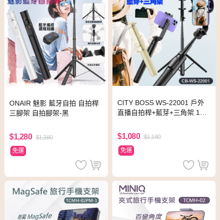
CITY BOSS WS-22001 戶外
ONAIR 魅影 藍牙自拍 自拍桿
直播自拍桿+藍芽+三角架 150
三腳架 自拍腳架-黑
公分七段伸縮 附遙控器 適用
直播-黑
$1,080
$1,280
$1,180
$1,380
免運
免運