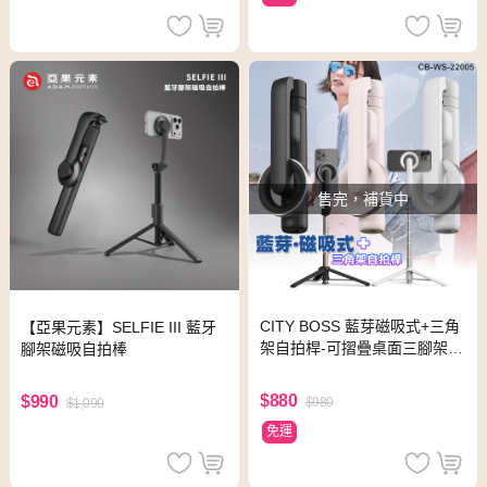
售完，補貨中
CITY BOSS 藍芽磁吸式+三角
【亞果元素】SELFIE III 藍牙
架自拍桿-可摺疊桌面三腳架 -
腳架磁吸自拍棒
黑色
$880
$990
$980
$1,090
免運