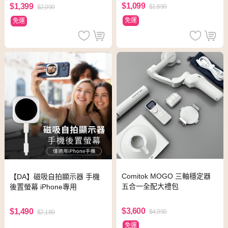
$1,099
$1,399
$1,690
$2,090
免運
免運
Comitok MOGO 三軸穩定器
【DA】磁吸自拍顯示器 手機
五合一全配大禮包
後置螢幕 iPhone專用
$3,600
$1,490
$4,990
$2,180
免運