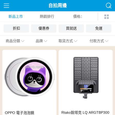
自拍周邊
新品上市
熱銷排行
價格
折扣
優惠券
買就送
免運
商品分類
品牌
取貨方式
付款方式
Rtako銳塔克 LQ ARGTBP300
OPPO 電子泡泡鏡