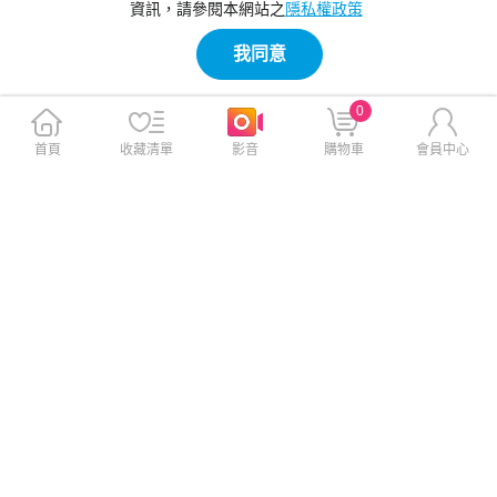
資訊，請參閱本網站之
隱私權政策
我同意
0
首頁
收藏清單
影音
購物車
會員中心
【Timo】mini變焦磁吸藍牙自
【Timo】經典丟丟桿伸縮調節
拍棒｜隨行口袋自拍器-黑
藍牙自拍棒三角架｜落地式直
播支架-黑
$590
$790
$799
$999
免運