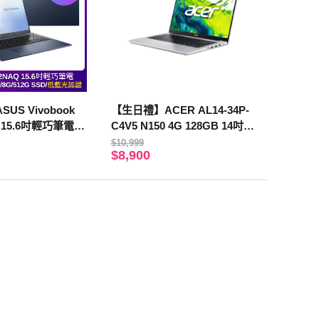
US Vivobook
【生日禮】ACER AL14-34P-
Q 15.6吋輕巧筆電
C4V5 N150 4G 128GB 14吋
 5 150/8G/512G
銀
$10,999
$8,900