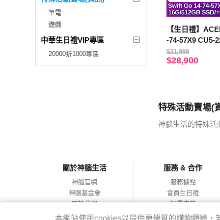
筆電
遊戲
【生日禮】ACER S
中華生日禮VIP專區
-74-57X9 CU5
筆電 (16G/512G
$31,999
20000折1000專區
$28,900
特殊活動賣場(資
神腦生活的特殊活
關於神腦生活
服務 & 合作
神腦官網
服務據點
神腦基金會
會員生日禮
關於我們
訂單查詢
會員服務條款
合作提案
本網站使用cookies以提供更優質的購物體