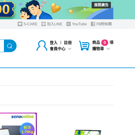
展開廣告
S-CARE
加入LINE
YouTube
FB粉絲團
商品
項
登入
︱
註冊
0
購物車
會員中心