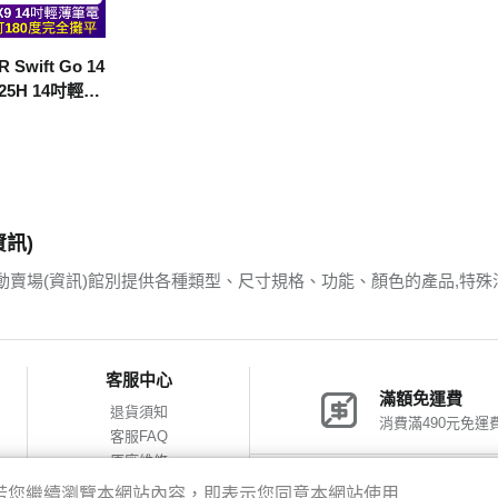
wift Go 14
-225H 14吋輕薄
B SSD/銀)
訊)
動賣場(資訊)館別提供各種類型、尺寸規格、功能、顏色的產品,特殊
客服中心
滿額免運費
退貨須知
消費滿490元免運
客服FAQ
原廠維修
網購包裝減量
神腦會員福利
驗，若您繼續瀏覽本網站內容，即表示您同意本網站使用