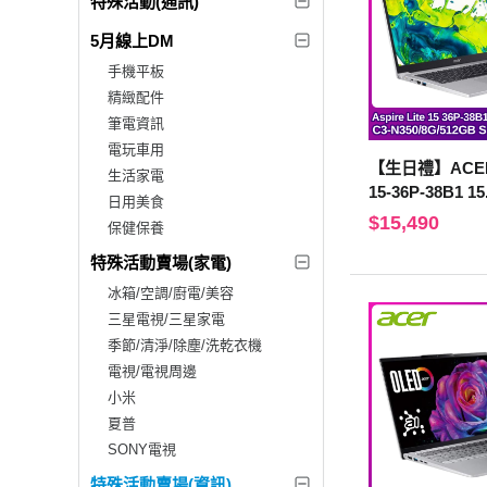
特殊活動(通訊)
5月線上DM
手機平板
精緻配件
筆電資訊
電玩車用
【生日禮】ACER A
生活家電
15-36P-38B1
日用美食
筆電 (C3-N350/
$15,490
保健保養
D/銀)
特殊活動賣場(家電)
冰箱/空調/廚電/美容
三星電視/三星家電
季節/清淨/除塵/洗乾衣機
電視/電視周邊
小米
夏普
SONY電視
特殊活動賣場(資訊)