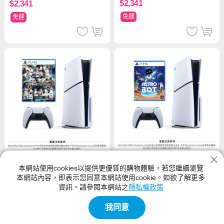
$2,341
$2,341
免運
免運
本網站使用cookies以提供更優質的購物體驗，若您繼續瀏覽
SONY PS5 光碟版 Slim輕薄型
【88感謝祭】SONY PS5 光碟
本網站內容，即表示您同意本網站使用cookie。如欲了解更多
主機 (CFI-2118A01)+PS5 Astr
版 Slim輕薄型主機 (CFI-2118
資訊，請參閱本網站之
隱私權政策
o Bot 太空機器人 中文版
A01)+PS5 職棒野球魂2026 中
文版
$21,080
$21,080
$21,707
$21,579
我同意
免運
免運