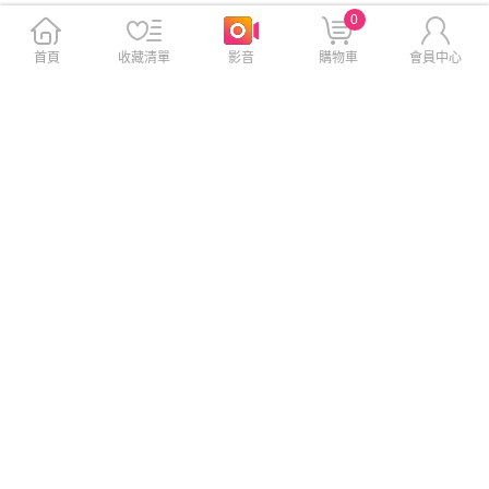
0
首頁
收藏清單
影音
購物車
會員中心
SONY PS5 光碟版 Slim輕薄型
SONY PS5 光碟版 Slim輕薄型
主機 (CFI-2118A01)+PS5 浪
主機 (CFI-2118A01)+PS5 劍
人崛起?Rise of the Ronin 中
星 Stellar Blade 中文版
文版
$21,380
$21,380
$21,987
$21,987
免運
免運