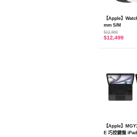
【Apple】Watch
mm S/M
$12,900
$12,499
【Apple】MGYX
E 巧控鍵盤 iPad 