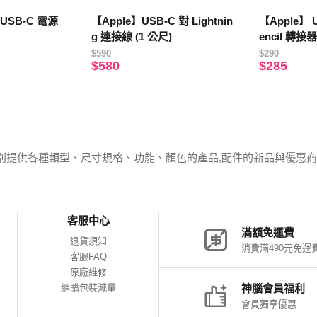
 USB-C 電源
【Apple】USB-C 對 Lightnin
【Apple】 U
g 連接線 (1 公尺)
encil 轉接器
$590
$290
$580
$285
別提供各種類型、尺寸規格、功能、顏色的產品,配件的新品與優惠
客服中心
滿額免運費
退貨須知
消費滿490元免運
客服FAQ
原廠維修
網購包裝減量
神腦會員福利
會員獨享優惠