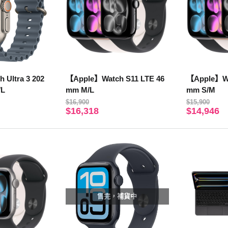
 Ultra 3 202
【Apple】Watch S11 LTE 46
【Apple】Wa
/L
mm M/L
mm S/M
$16,900
$15,900
$16,318
$14,946
售完，補貨中