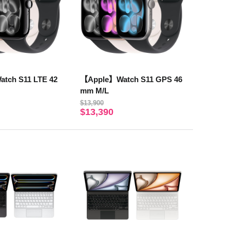
tch S11 LTE 42
【Apple】Watch S11 GPS 46
mm M/L
$13,900
$13,390