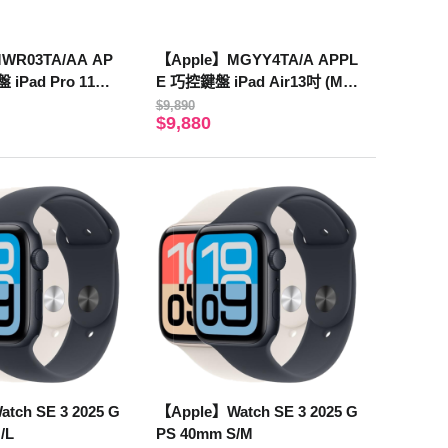
WR03TA/AA AP
【Apple】MGYY4TA/A APPL
 iPad Pro 11吋
E 巧控鍵盤 iPad Air13吋 (M4)
(注音) 白
-中文(注音)
$9,890
$9,880
tch SE 3 2025 G
【Apple】Watch SE 3 2025 G
/L
PS 40mm S/M