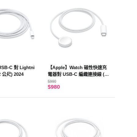
SB-C 對 Lightni
【Apple】Watch 磁性快速充
 公尺) 2024
電器對 USB-C 編織連接線 (1
公尺)
$990
$980