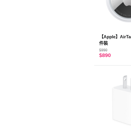
【Apple】AirTag
件裝
$990
$890