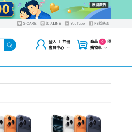
展開廣告
S-CARE
加入LINE
YouTube
FB粉絲團
商品
項
登入
︱
註冊
0
購物車
會員中心