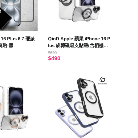
e 16 Plus 6.7 硬派
QinD Apple 蘋果 iPhone 16 P
璃貼-黑
lus 旋轉磁吸支點殼(含相機鍵)
(透黑色)
$690
$490