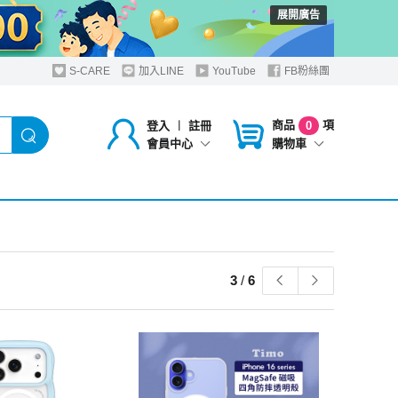
展開廣告
S-CARE
加入LINE
YouTube
FB粉絲團
商品
項
登入
︱
註冊
0
購物車
會員中心
3
/
6