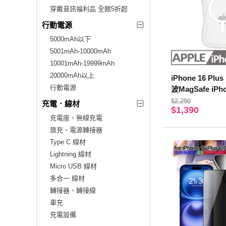
穿戴音訊福利品 全館5折起
行動電源
5000mAh以下
5001mAh-10000mAh
10001mAh-19999mAh
20000mAh以上
iPhone 16 Pl
行動電源
波MagSafe iP
霧白
$2,290
充電．線材
$1,390
充電座、無線充電
旅充、電源轉接器
Type C 線材
Lightning 線材
Micro USB 線材
多合一 線材
轉接器、轉接線
車充
充電設備