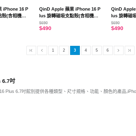
 iPhone 16 P
QinD Apple 蘋果 iPhone 16 P
QinD Apple
點殼(含相機鍵)
lus 旋轉磁吸支點殼(含相機鍵)
lus 旋轉
(耀石黑)
(透金色)
$690
$690
$490
$490
1
2
3
4
5
6
s 6.7吋
 16 Plus 6.7吋館別提供各種類型、尺寸規格、功能、顏色的產品,iPho