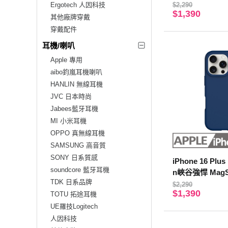
機殼 燕麥奶
Ergotech 人因科技
$2,290
$1,390
其他廠牌穿戴
穿戴配件
耳機/喇叭
Apple 專用
aibo鈞嵐耳機喇叭
HANLIN 無線耳機
JVC 日本時尚
Jabees藍牙耳機
MI 小米耳機
OPPO 真無線耳機
SAMSUNG 高音質
SONY 日系質感
iPhone 16 Plu
soundcore 藍牙耳機
n峽谷強悍 MagSa
TDK 日系品牌
機殼 海軍藍
$2,290
$1,390
TOTU 拓途耳機
UE羅技Logitech
人因科技