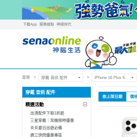
下載App
服務據點
神揚保代
首頁
穿戴 音訊 配件
iPhone 16 Plus 6.7吋
穿戴 音訊 配件
依上架日期
價
精選活動
出清配件下殺1折起
三星穿戴｜耳機限時優惠
炎炎夏日出遊必備
週三快閃優惠專區