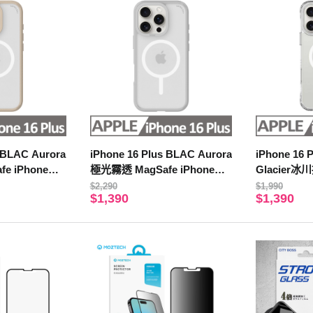
s BLAC Aurora
iPhone 16 Plus BLAC Aurora
iPhone 16 
e iPhone手
極光霧透 MagSafe iPhone手
Glacier冰
機殼 迷霧灰
iPhone手
$2,290
$1,990
$1,390
$1,390