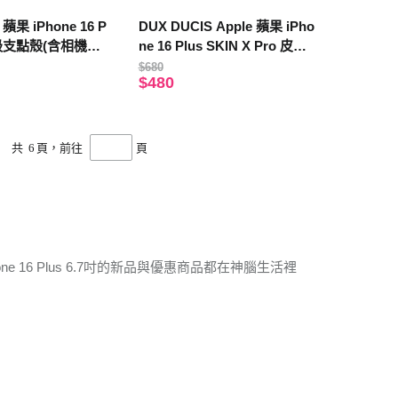
 蘋果 iPhone 16 P
DUX DUCIS Apple 蘋果 iPho
磁吸支點殼(含相機鍵)
ne 16 Plus SKIN X Pro 皮套
(紫色)
$680
$480
共
6
頁，前往
頁
ne 16 Plus 6.7吋的新品與優惠商品都在神腦生活裡