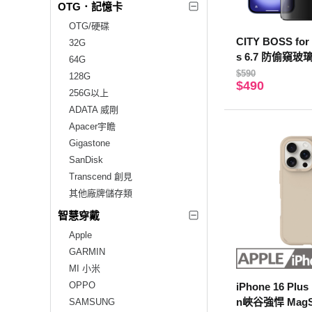
OTG．記憶卡
OTG/硬碟
CITY BOSS for 
32G
s 6.7 防偷窺
64G
貼
$590
128G
$490
256G以上
ADATA 威剛
Apacer宇瞻
Gigastone
SanDisk
Transcend 創見
其他廠牌儲存類
智慧穿戴
Apple
GARMIN
MI 小米
OPPO
iPhone 16 Plu
n峽谷強悍 MagSa
SAMSUNG