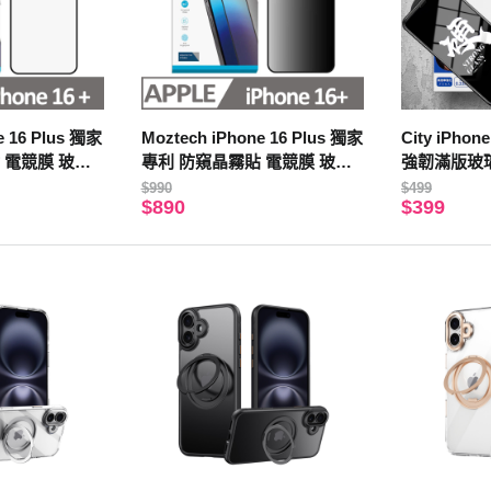
e 16 Plus 獨家
Moztech iPhone 16 Plus 獨家
City iPhon
 電競膜 玻璃
專利 防窺晶霧貼 電競膜 玻璃
強韌滿版玻
保護貼
$990
$499
$890
$399