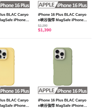
Plus BLAC Canyo
iPhone 16 Plus BLAC Canyo
gSafe iPhone手
n峽谷強悍 MagSafe iPhone手
機殼 迷霧灰
$2,290
$1,390
Plus BLAC Canyo
iPhone 16 Plus BLAC Canyo
gSafe iPhone手
n峽谷強悍 MagSafe iPhone手