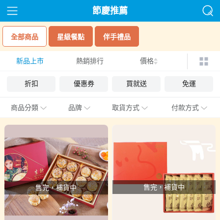
節慶推薦
全部商品
星級餐點
伴手禮品
新品上市
熱銷排行
價格
折扣
優惠券
買就送
免運
商品分類
品牌
取貨方式
付款方式
售完，補貨中
售完，補貨中