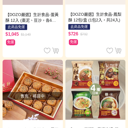
【DOZO嚴選】生計食品-鳳梨
【DOZO嚴選】生計食品-蛋黃
酥 12包/盒 (1包2入，共24入)
酥 12入 (棗泥、豆沙，各6入)
(限配送台北市)
此商品免運
此商品免運
$726
$1,045
$792
$1,140
免運
免運
售完，補貨中