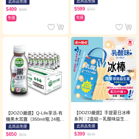
/ 組 (共6包入)
此商品免運
此商品免運
×1袋＋草莓×1袋）
$599
$499
$767
$660
免運
免運
【DOZO嚴選】手提夏日冰棒
【DOZO嚴選】Q-Life享活-有
系列｜2盒組－乳酸味益生菌
機黑木耳露（350ml/瓶 24瓶/
冰棒×1盒＋百香果口味冰棒×1
箱）x1箱
此商品免運
此商品免運
盒（每盒16支）
$399
$650
$534
$811