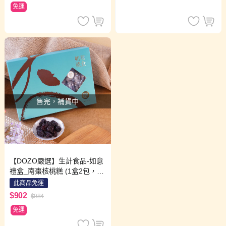
免運
售完，補貨中
【DOZO嚴選】生計食品-如意
禮盒_南棗核桃糕 (1盒2包，30
0g/包)
此商品免運
$902
$984
免運