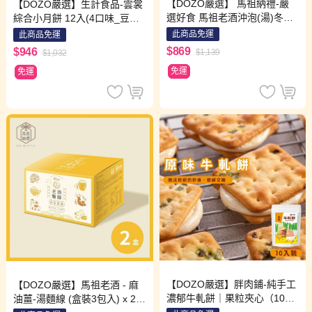
【DOZO嚴選】 馬祖納禮-嚴
【DOZO嚴選】生計食品-雲裳
選好食 馬祖老酒沖泡(湯)冬粉
綜合小月餅 12入(4口味_豆
12包 / 組 (口味: 香菇肉燥x3包
沙、棗泥、松子蓮蓉、蓮蓉蛋
此商品免運
此商品免運
+麻油薑x3包+剝皮辣椒雞x3包
黃，各3入)
$869
$946
$1,139
$1,032
+瑞穗柚香3包)
免運
免運
【DOZO嚴選】胖肉鋪-純手工
【DOZO嚴選】馬祖老酒 - 麻
濃郁牛軋餅｜果粒夾心（10入/
油薑-湯麵線 (盒裝3包入) x 2盒
袋）x2袋組 （口味：原味牛奶